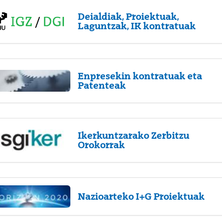
Deialdiak, Proiektuak,
Laguntzak, IK kontratuak
Enpresekin kontratuak eta
Patenteak
Ikerkuntzarako Zerbitzu
Orokorrak
Nazioarteko I+G Proiektuak