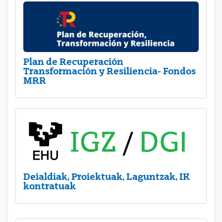
Plan de Recuperación
Transformación y Resiliencia- Fondos
MRR
Deialdiak, Proiektuak, Laguntzak, IK
kontratuak