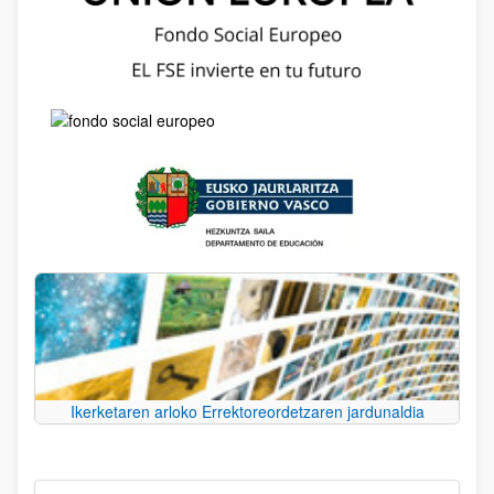
Ikerketaren arloko Errektoreordetzaren jardunaldia