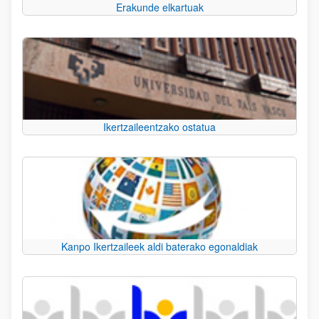
Erakunde elkartuak
Ikertzaileentzako ostatua
Kanpo Ikertzaileek aldi baterako egonaldiak