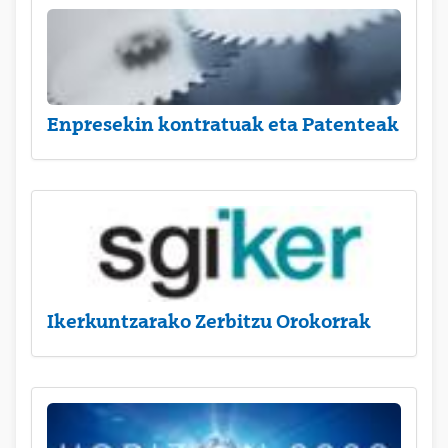
Enpresekin kontratuak eta Patenteak
Ikerkuntzarako Zerbitzu Orokorrak