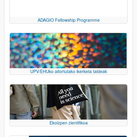
ADAGIO Fellowship Programme
UPV/EHUko aitortutako ikerketa taldeak
Ekoizpen zientifikoa