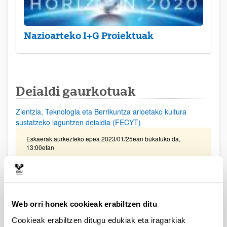
Nazioarteko I+G Proiektuak
Deialdi gaurkotuak
Zientzia, Teknologia eta Berrikuntza arloetako kultura
sustatzeko laguntzen deialdia (FECYT)
Eskaerak aurkezteko epea 2023/01/25ean bukatuko da,
13:00etan
PIFG22/27: “Caracterización y evaluación de nuevos
candidatos terapéuticos frente a la disfunción del receptor
de rianodina en enfermedades raras”
Aurkezteko epea itxita: 2022/11/04 - 2022/11/24 23:59
Web orri honek cookieak erabiltzen ditu
2022/12/05 - Beka emateko proposamena argitaratu da.
Cookieak erabiltzen ditugu edukiak eta iragarkiak