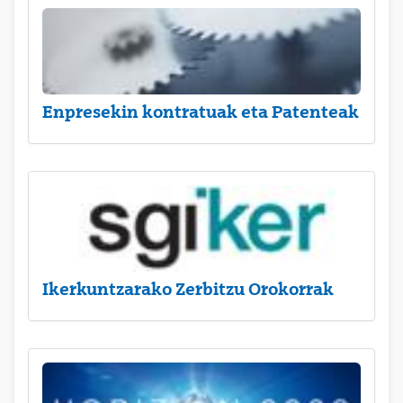
Enpresekin kontratuak eta Patenteak
Ikerkuntzarako Zerbitzu Orokorrak