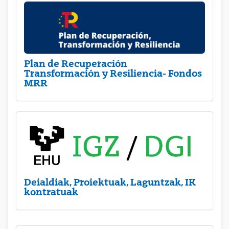
Plan de Recuperación
Transformación y Resiliencia- Fondos
MRR
Deialdiak, Proiektuak, Laguntzak, IK
kontratuak