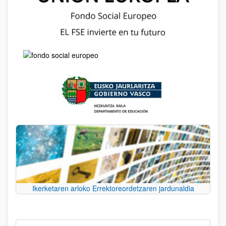
Ikerketaren arloko Errektoreordetzaren jardunaldia