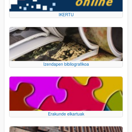
IKERTU
Izendapen bibliografikoa
Erakunde elkartuak