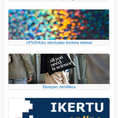
UPV/EHUko aitortutako ikerketa taldeak
Ekoizpen zientifikoa