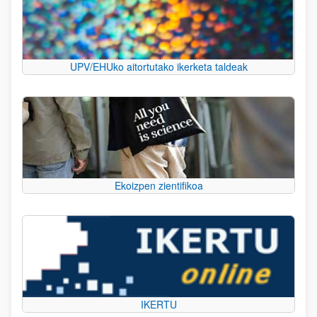
UPV/EHUko aitortutako ikerketa taldeak
Ekoizpen zientifikoa
IKERTU