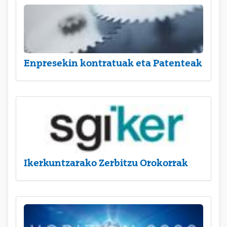
Enpresekin kontratuak eta Patenteak
Ikerkuntzarako Zerbitzu Orokorrak