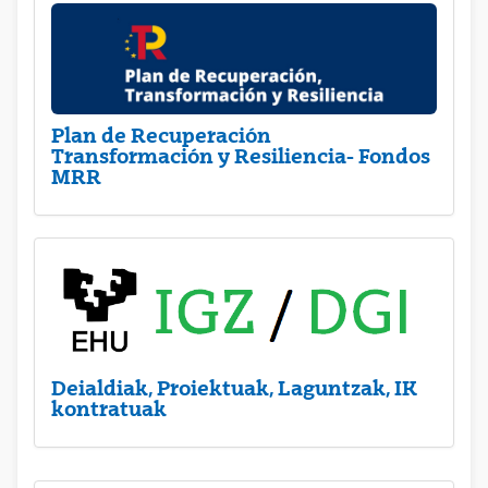
Plan de Recuperación
Transformación y Resiliencia- Fondos
MRR
Deialdiak, Proiektuak, Laguntzak, IK
kontratuak