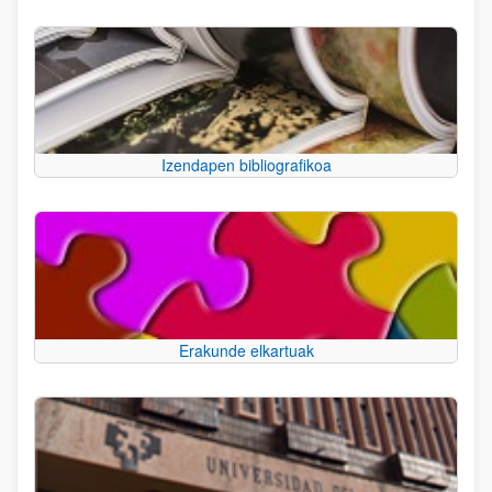
Izendapen bibliografikoa
Erakunde elkartuak