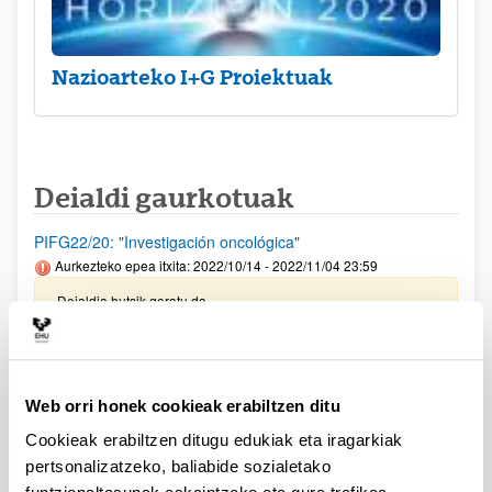
Nazioarteko I+G Proiektuak
Deialdi gaurkotuak
PIFG22/20: "Investigación oncológica"
Aurkezteko epea itxita: 2022/10/14 - 2022/11/04 23:59
Deialdia hutsik geratu da
AECC PROIEKTU ESTRATEGIKOAK 2023 DEIALDIA
Eskaerak aurkezteko epea 2022/12/15an bukatuko da,
Web orri honek cookieak erabiltzen ditu
15:00etan
Cookieak erabiltzen ditugu edukiak eta iragarkiak
AECC LAB 2023 DEIALDIA
pertsonalizatzeko, baliabide sozialetako