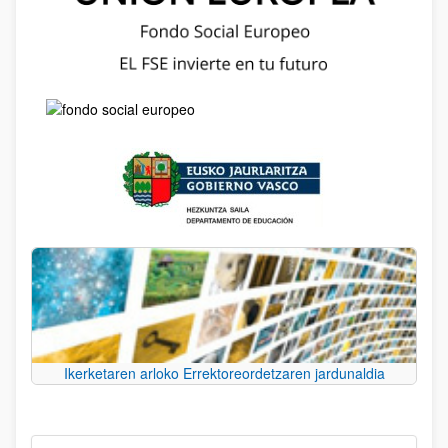
Ikerketaren arloko Errektoreordetzaren jardunaldia