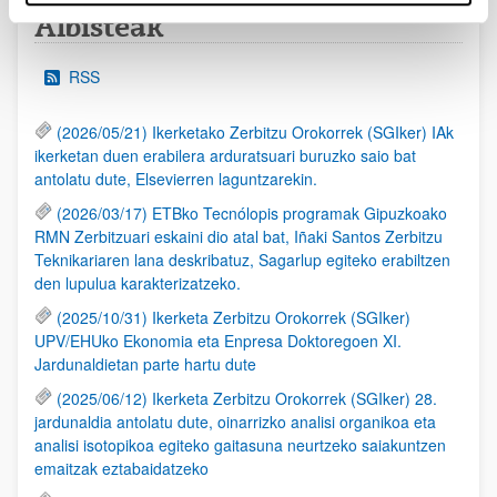
Albisteak
RSS
(2026/05/21) Ikerketako Zerbitzu Orokorrek (SGIker) IAk
ikerketan duen erabilera arduratsuari buruzko saio bat
antolatu dute, Elsevierren laguntzarekin.
(2026/03/17) ETBko Tecnólopis programak Gipuzkoako
RMN Zerbitzuari eskaini dio atal bat, Iñaki Santos Zerbitzu
Teknikariaren lana deskribatuz, Sagarlup egiteko erabiltzen
den lupulua karakterizatzeko.
(2025/10/31) Ikerketa Zerbitzu Orokorrek (SGIker)
UPV/EHUko Ekonomia eta Enpresa Doktoregoen XI.
Jardunaldietan parte hartu dute
(2025/06/12) Ikerketa Zerbitzu Orokorrek (SGIker) 28.
jardunaldia antolatu dute, oinarrizko analisi organikoa eta
analisi isotopikoa egiteko gaitasuna neurtzeko saiakuntzen
emaitzak eztabaidatzeko