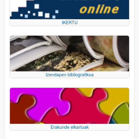
IKERTU
Izendapen bibliografikoa
Erakunde elkartuak