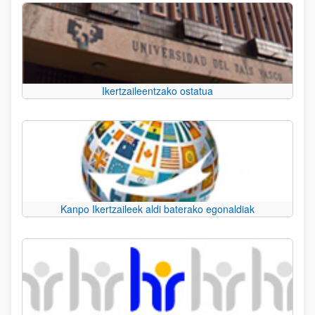
Ikertzaileentzako ostatua
Kanpo Ikertzaileek aldi baterako egonaldiak