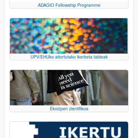
ADAGIO Fellowship Programme
UPV/EHUko aitortutako ikerketa taldeak
Ekoizpen zientifikoa