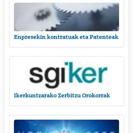
Enpresekin kontratuak eta Patenteak
Ikerkuntzarako Zerbitzu Orokorrak