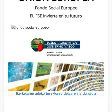
Ikerketaren arloko Errektoreordetzaren jardunaldia