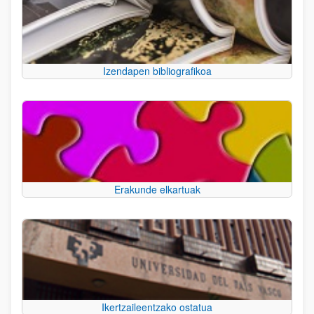
Izendapen bibliografikoa
Erakunde elkartuak
Ikertzaileentzako ostatua