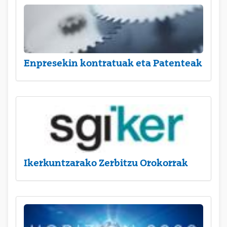
Enpresekin kontratuak eta Patenteak
Ikerkuntzarako Zerbitzu Orokorrak