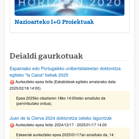
Nazioarteko I+G Proiektuak
Deialdi gaurkotuak
Espainiako edo Portugaleko unibertsitateetan doktoretza
egiteko "la Caixa" bekak 2025
Aurkezteko epea itxita (Eskabideak egiteko amaierako data:
2025/02/18 14:00)
Epea 2025ko otsailaren 18ko 14:00etan amaituko da
(penintsulako ordua).
Juan de la Cierva 2024 doktoretza osteko laguntzak
Aurkezteko epea itxita: 2024/12/17 - 2025/01/17 14:00
Eskaerak aurkezteko epea 2025/01/17an amaituko da, 14: