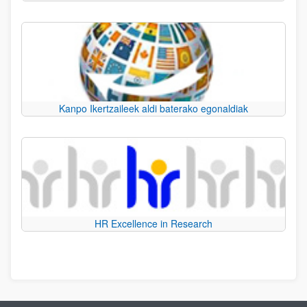
Kanpo Ikertzaileek aldi baterako egonaldiak
HR Excellence in Research