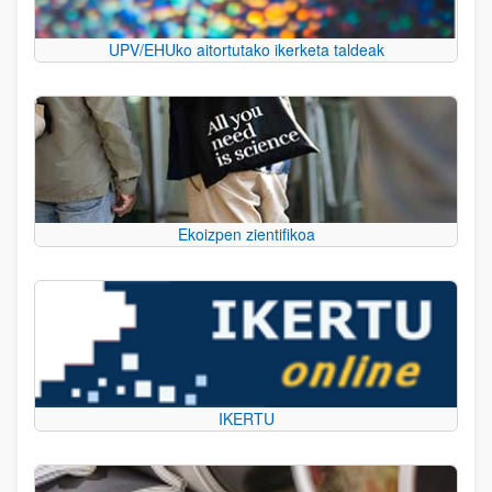
UPV/EHUko aitortutako ikerketa taldeak
Ekoizpen zientifikoa
IKERTU