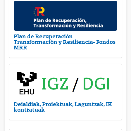
Plan de Recuperación
Transformación y Resiliencia- Fondos
MRR
Deialdiak, Proiektuak, Laguntzak, IK
kontratuak