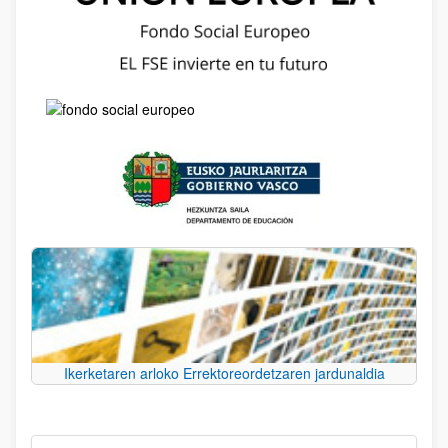
Ikerketaren arloko Errektoreordetzaren jardunaldia