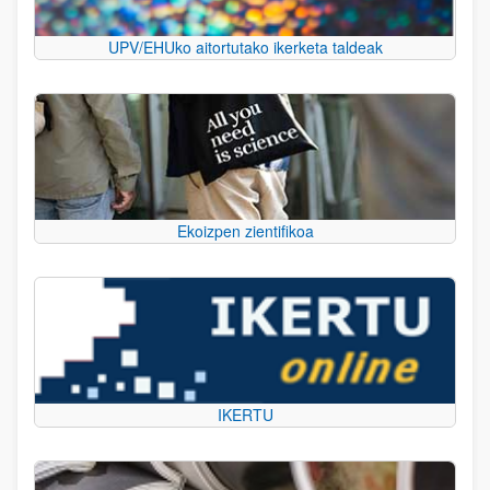
UPV/EHUko aitortutako ikerketa taldeak
Ekoizpen zientifikoa
IKERTU