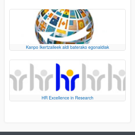
Kanpo Ikertzaileek aldi baterako egonaldiak
HR Excellence in Research