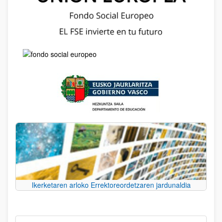
Ikerketaren arloko Errektoreordetzaren jardunaldia