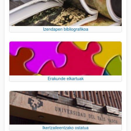
Izendapen bibliografikoa
Erakunde elkartuak
Ikertzaileentzako ostatua