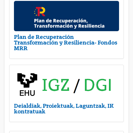
Plan de Recuperación
Transformación y Resiliencia- Fondos
MRR
Deialdiak, Proiektuak, Laguntzak, IK
kontratuak