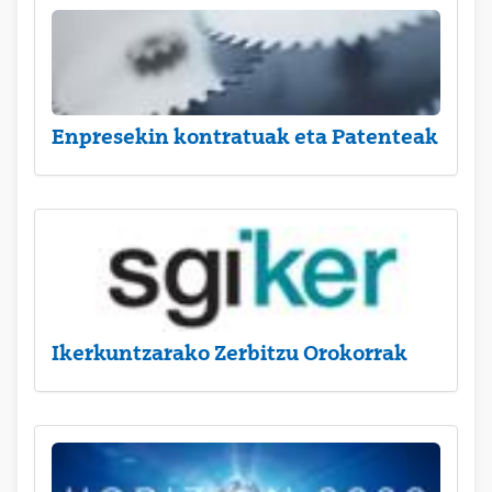
Enpresekin kontratuak eta Patenteak
Ikerkuntzarako Zerbitzu Orokorrak