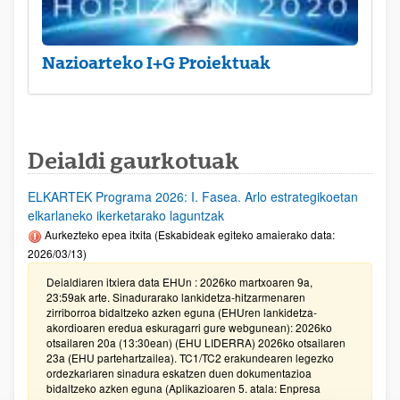
Nazioarteko I+G Proiektuak
Deialdi gaurkotuak
ELKARTEK Programa 2026: I. Fasea. Arlo estrategikoetan
elkarlaneko ikerketarako laguntzak
Aurkezteko epea itxita (Eskabideak egiteko amaierako data:
2026/03/13)
Deialdiaren itxiera data EHUn : 2026ko martxoaren 9a,
23:59ak arte. Sinadurarako lankidetza-hitzarmenaren
zirriborroa bidaltzeko azken eguna (EHUren lankidetza-
akordioaren eredua eskuragarri gure webgunean): 2026ko
otsailaren 20a (13:30ean) (EHU LIDERRA) 2026ko otsailaren
23a (EHU partehartzailea). TC1/TC2 erakundearen legezko
ordezkariaren sinadura eskatzen duen dokumentazioa
bidaltzeko azken eguna (Aplikazioaren 5. atala: Enpresa