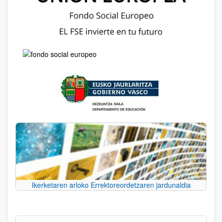
Ikerketaren arloko Errektoreordetzaren jardunaldia