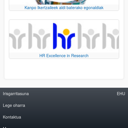
Kanpo Ikertzaileek aldi baterako egonaldiak
HR Excellence in Research
Irisgarritasuna
EHU
Lege oharra
Kontaktua