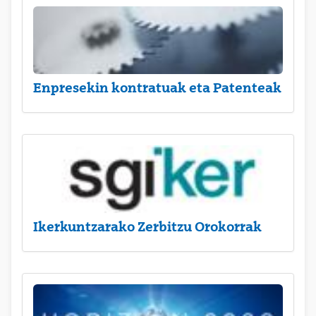
Enpresekin kontratuak eta Patenteak
Ikerkuntzarako Zerbitzu Orokorrak