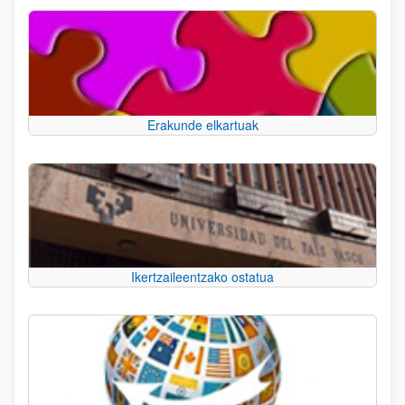
Erakunde elkartuak
Ikertzaileentzako ostatua