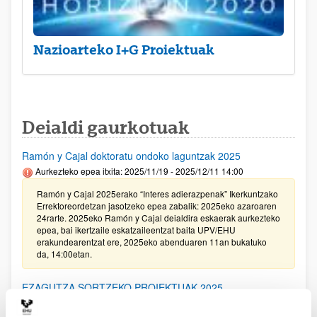
Nazioarteko I+G Proiektuak
Deialdi gaurkotuak
Ramón y Cajal doktoratu ondoko laguntzak 2025
Aurkezteko epea itxita: 2025/11/19 - 2025/12/11 14:00
Ramón y Cajal 2025erako “Interes adierazpenak” Ikerkuntzako
Errektoreordetzan jasotzeko epea zabalik: 2025eko azaroaren
24rarte. 2025eko Ramón y Cajal deialdira eskaerak aurkezteko
epea, bai ikertzaile eskatzaileentzat baita UPV/EHU
erakundearentzat ere, 2025eko abenduaren 11an bukatuko
da, 14:00etan.
EZAGUTZA SORTZEKO PROIEKTUAK 2025
Aurkezteko epea itxita: 2025/11/20 - 2025/12/16 14:00