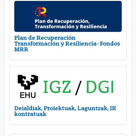
Plan de Recuperación
Transformación y Resiliencia- Fondos
MRR
Deialdiak, Proiektuak, Laguntzak, IK
kontratuak