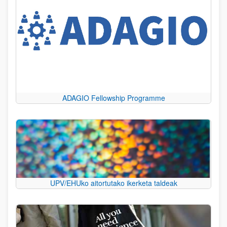
ADAGIO Fellowship Programme
UPV/EHUko aitortutako ikerketa taldeak