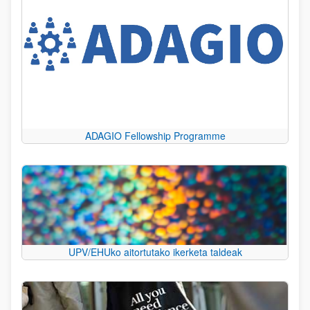
ADAGIO Fellowship Programme
UPV/EHUko aitortutako ikerketa taldeak