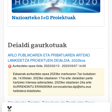
Nazioarteko I+G Proiektuak
Deialdi gaurkotuak
ARLO PUBLIKOAREN ETA PRIBATUAREN ARTEKO
LANKIDETZA PROIEKTUEN DEIALDIA, 2022koa
Aurkezteko epea itxita: 2023/02/13 - 2023/03/07 14:00
Eskaerak aurkezteko epea 2023ko martxoaren 7an bukatzen
da, 14:00etan. 2023ko otsailaren 17ra arte: deialdian parte
hartzeko interesa adierazteko. 2023ko otsailaren 24a arte:
AURREKONTU ERANSKINA convocatorias.dgi@ehu.eus
helbidera bidaltzeko.
Gipuzkoako Zientzia, Teknologia eta Berrikuntza Sarea
bultzatzeko Programaren laguntzak 2022