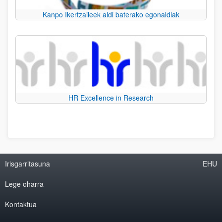
Kanpo Ikertzaileek aldi baterako egonaldiak
HR Excellence in Research
Irisgarritasuna
EHU
Lege oharra
Kontaktua