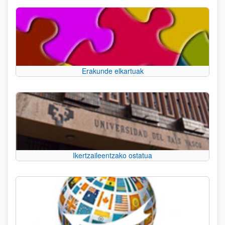
Erakunde elkartuak
Ikertzaileentzako ostatua