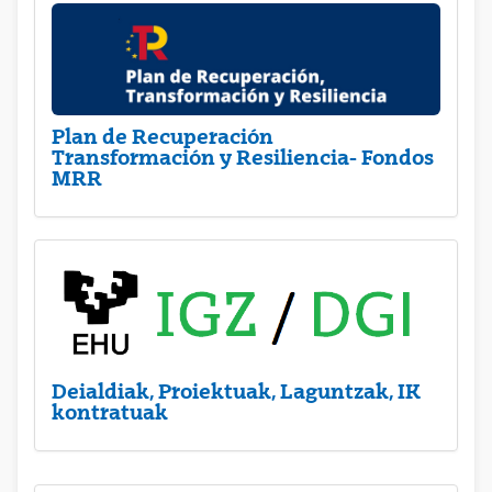
Plan de Recuperación
Transformación y Resiliencia- Fondos
MRR
Deialdiak, Proiektuak, Laguntzak, IK
kontratuak