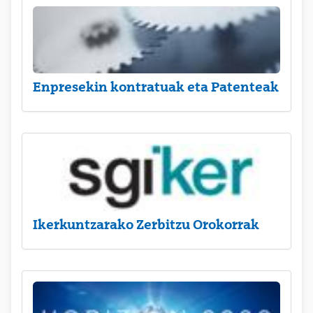
Enpresekin kontratuak eta Patenteak
Ikerkuntzarako Zerbitzu Orokorrak