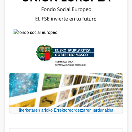
Ikerketaren arloko Errektoreordetzaren jardunaldia