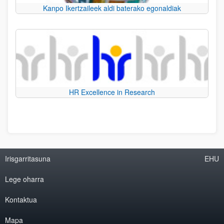
Kanpo Ikertzaileek aldi baterako egonaldiak
HR Excellence in Research
Irisgarritasuna
EHU
Lege oharra
Kontaktua
Mapa