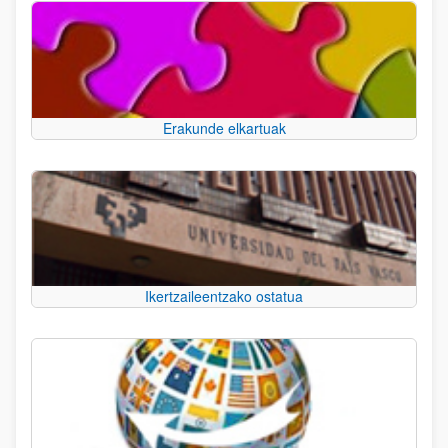
Erakunde elkartuak
Ikertzaileentzako ostatua