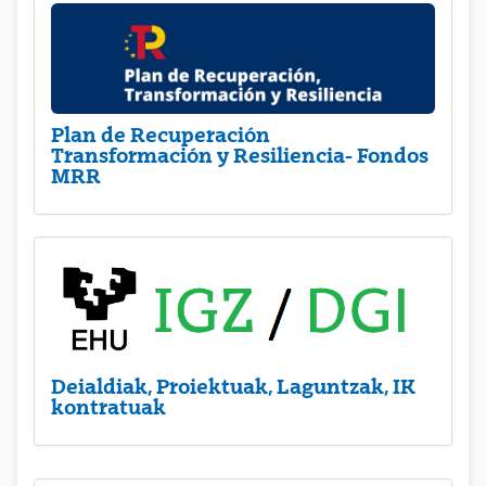
Plan de Recuperación
Transformación y Resiliencia- Fondos
MRR
Deialdiak, Proiektuak, Laguntzak, IK
kontratuak