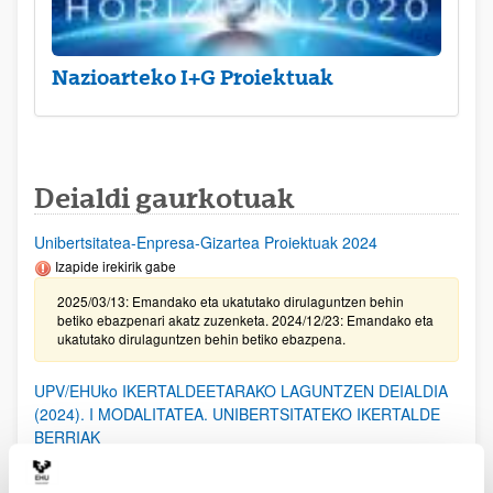
Nazioarteko I+G Proiektuak
Deialdi gaurkotuak
Unibertsitatea-Enpresa-Gizartea Proiektuak 2024
Izapide irekirik gabe
2025/03/13: Emandako eta ukatutako dirulaguntzen behin
betiko ebazpenari akatz zuzenketa. 2024/12/23: Emandako eta
ukatutako dirulaguntzen behin betiko ebazpena.
UPV/EHUko IKERTALDEETARAKO LAGUNTZEN DEIALDIA
(2024). I MODALITATEA. UNIBERTSITATEKO IKERTALDE
BERRIAK
2025/02/20. Emandako eta ukatutako laguntzen behin-betiko
ebazpena.