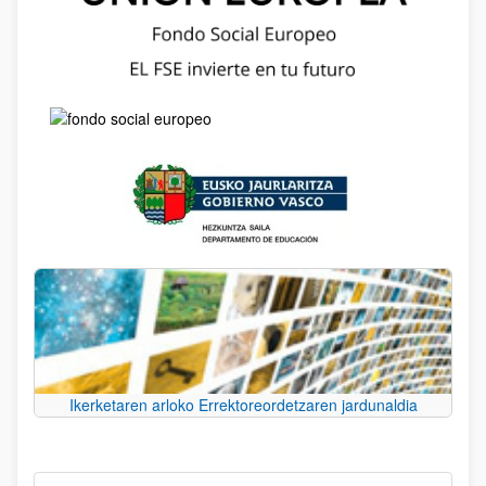
Ikerketaren arloko Errektoreordetzaren jardunaldia