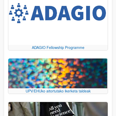
ADAGIO Fellowship Programme
UPV/EHUko aitortutako ikerketa taldeak