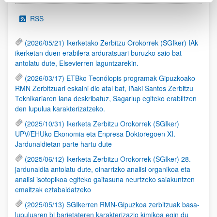
RSS
(2026/05/21) Ikerketako Zerbitzu Orokorrek (SGIker) IAk
ikerketan duen erabilera arduratsuari buruzko saio bat
antolatu dute, Elsevierren laguntzarekin.
(2026/03/17) ETBko Tecnólopis programak Gipuzkoako
RMN Zerbitzuari eskaini dio atal bat, Iñaki Santos Zerbitzu
Teknikariaren lana deskribatuz, Sagarlup egiteko erabiltzen
den lupulua karakterizatzeko.
(2025/10/31) Ikerketa Zerbitzu Orokorrek (SGIker)
UPV/EHUko Ekonomia eta Enpresa Doktoregoen XI.
Jardunaldietan parte hartu dute
(2025/06/12) Ikerketa Zerbitzu Orokorrek (SGIker) 28.
jardunaldia antolatu dute, oinarrizko analisi organikoa eta
analisi isotopikoa egiteko gaitasuna neurtzeko saiakuntzen
emaitzak eztabaidatzeko
(2025/05/13) SGIkerren RMN-Gipuzkoa zerbitzuak basa-
lupuluaren bi barietateren karakterizazio kimikoa egin du