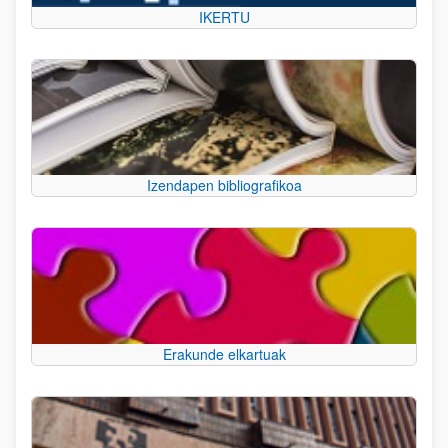
IKERTU
Izendapen bibliografikoa
Erakunde elkartuak