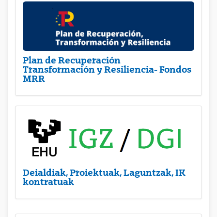
Plan de Recuperación
Transformación y Resiliencia- Fondos
MRR
Deialdiak, Proiektuak, Laguntzak, IK
kontratuak