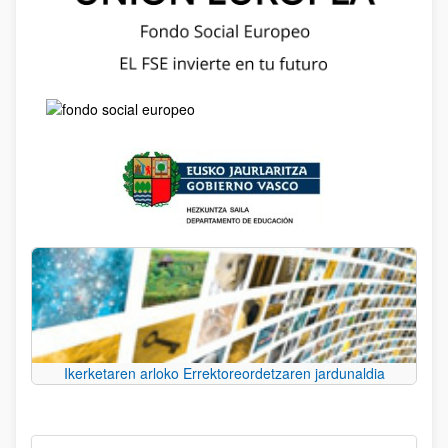
Ikerketaren arloko Errektoreordetzaren jardunaldia