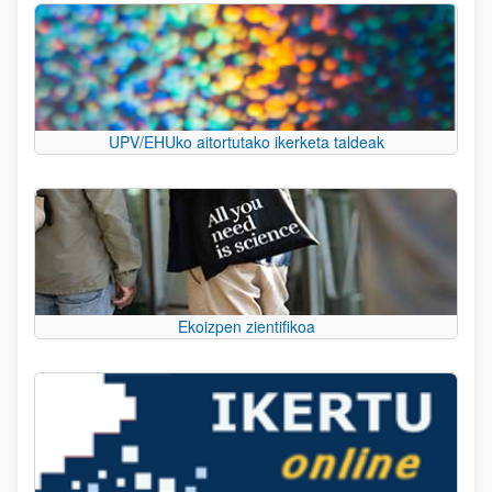
UPV/EHUko aitortutako ikerketa taldeak
Ekoizpen zientifikoa