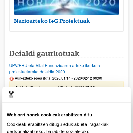
Nazioarteko I+G Proiektuak
Deialdi gaurkotuak
UPV/EHU eta Vital Fundazioaren arteko ikerketa
proiektuetarako deialdia 2020
Aurkezteko epea itxita: 2020/01/14 - 2020/02/12 00:00
Behin-betiko ebazpena publikatu da (2020/07/29)
Aurreko deialdietan laguntzarik lortu ez duten
ikertaldeetarako 2020
Aurkezteko epea itxita: 2020/06/01 - 2020/06/05 00:00
Web orri honek cookieak erabiltzen ditu
Ebazpena publikatu da (2020/06/17)
Cookieak erabiltzen ditugu edukiak eta iragarkiak
pertsonalizatzeko, baliabide sozialetako