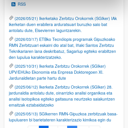
RSS
(2026/05/21) Ikerketako Zerbitzu Orokorrek (SGIker) IAk
ikerketan duen erabilera arduratsuari buruzko saio bat
antolatu dute, Elsevierren laguntzarekin.
(2026/03/17) ETBko Tecnólopis programak Gipuzkoako
RMN Zerbitzuari eskaini dio atal bat, Iñaki Santos Zerbitzu
Teknikariaren lana deskribatuz, Sagarlup egiteko erabiltzen
den lupulua karakterizatzeko.
(2025/10/31) Ikerketa Zerbitzu Orokorrek (SGIker)
UPV/EHUko Ekonomia eta Enpresa Doktoregoen XI.
Jardunaldietan parte hartu dute
(2025/06/12) Ikerketa Zerbitzu Orokorrek (SGIker) 28.
jardunaldia antolatu dute, oinarrizko analisi organikoa eta
analisi isotopikoa egiteko gaitasuna neurtzeko saiakuntzen
emaitzak eztabaidatzeko
(2025/05/13) SGIkerren RMN-Gipuzkoa zerbitzuak basa-
lupuluaren bi barietateren karakterizazio kimikoa egin du