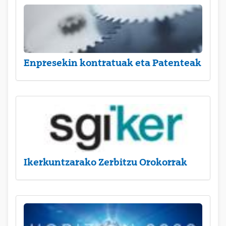
Enpresekin kontratuak eta Patenteak
Ikerkuntzarako Zerbitzu Orokorrak