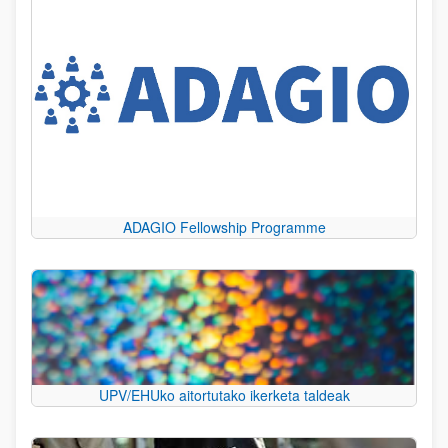
ADAGIO Fellowship Programme
UPV/EHUko aitortutako ikerketa taldeak