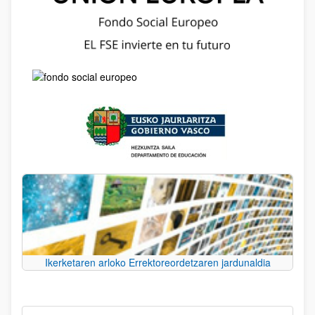
Ikerketaren arloko Errektoreordetzaren jardunaldia