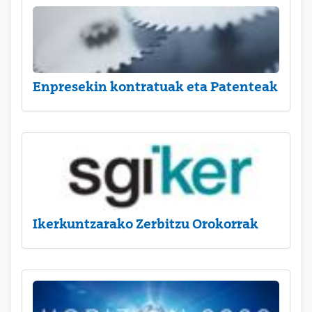
Enpresekin kontratuak eta Patenteak
Ikerkuntzarako Zerbitzu Orokorrak