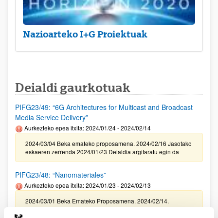
Nazioarteko I+G Proiektuak
Deialdi gaurkotuak
PIFG23/49: “6G Architectures for Multicast and Broadcast
Media Service Delivery”
Aurkezteko epea itxita: 2024/01/24 - 2024/02/14
2024/03/04 Beka emateko proposamena. 2024/02/16 Jasotako
eskaeren zerrenda 2024/01/23 Deialdia argitaratu egin da
PIFG23/48: “Nanomateriales”
Aurkezteko epea itxita: 2024/01/23 - 2024/02/13
2024/03/01 Beka Emateko Proposamena. 2024/02/14.
Balorazio fasera pasako diren jasotako eskaeren zerrenda .
2024/01/22 Deialdia argitaratu egin da