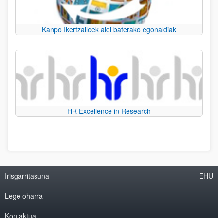
Kanpo Ikertzaileek aldi baterako egonaldiak
HR Excellence in Research
Irisgarritasuna
EHU
Lege oharra
Kontaktua