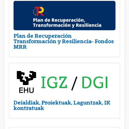
Plan de Recuperación
Transformación y Resiliencia- Fondos
MRR
Deialdiak, Proiektuak, Laguntzak, IK
kontratuak