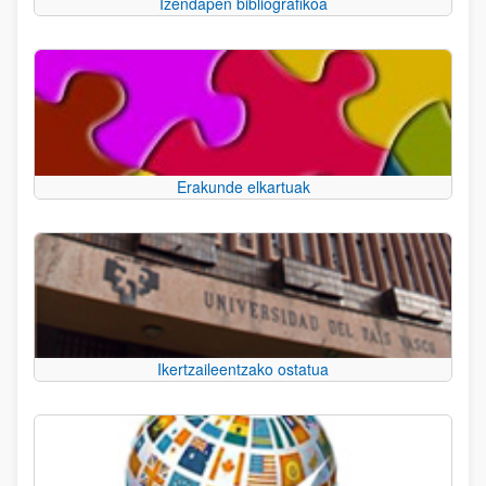
Izendapen bibliografikoa
Erakunde elkartuak
Ikertzaileentzako ostatua