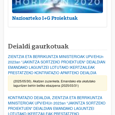
Nazioarteko I+G Proiektuak
Deialdi gaurkotuak
ZIENTZIA ETA BERRIKUNTZA MINISTERIOAK UPV/EHUn
2023an "JAKINTZA SORTZEKO PROIEKTUEN" DEIALDIAN
EMANDAKO LAGUNTZEI LOTUTAKO IKERTZAILEAK
PRESTATZEKO KONTRATAZIO APARTEKO DEIALDIA
(2025/05/30). Akatzen zuzenketa. Emandako eta ukatutako
laguntzen behin betiko ebazpena (2025/03/31)
KONTRATAZIO DEIALDIA, ZIENTZIA ETA BERRIKUNTZA
MINISTERIOAK UPV/EHUn 2023an "JAKINTZA SORTZEKO
PROIEKTUEN" DEIALDIAN EMANDAKO LAGUNTZEI
LOTUTAKO IKERTZAILEAK PRESTATZEKO