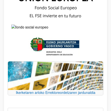
Ikerketaren arloko Errektoreordetzaren jardunaldia