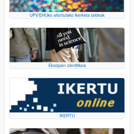
UPV/EHUko aitortutako ikerketa taldeak
Ekoizpen zientifikoa
IKERTU