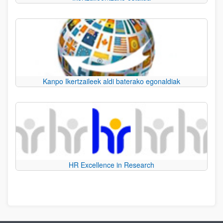
Kanpo Ikertzaileek aldi baterako egonaldiak
HR Excellence in Research