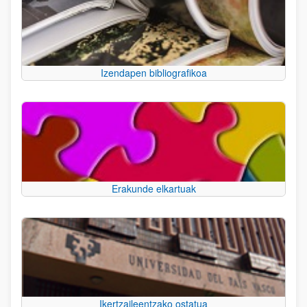
Izendapen bibliografikoa
Erakunde elkartuak
Ikertzaileentzako ostatua