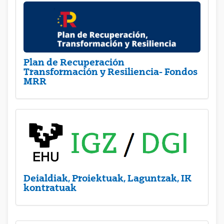
Plan de Recuperación
Transformación y Resiliencia- Fondos
MRR
Deialdiak, Proiektuak, Laguntzak, IK
kontratuak