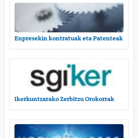
Enpresekin kontratuak eta Patenteak
Ikerkuntzarako Zerbitzu Orokorrak