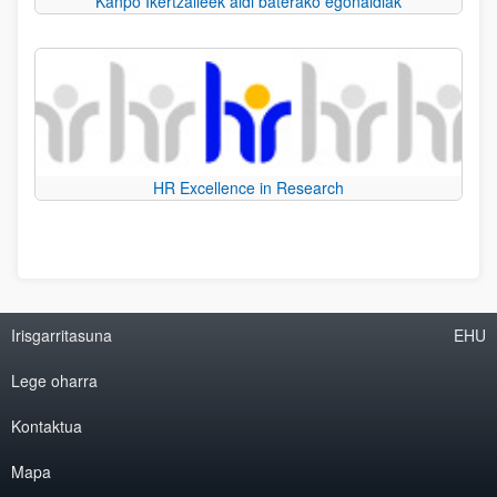
Kanpo Ikertzaileek aldi baterako egonaldiak
HR Excellence in Research
Irisgarritasuna
EHU
Lege oharra
Kontaktua
Mapa