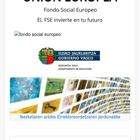
Ikerketaren arloko Errektoreordetzaren jardunaldia