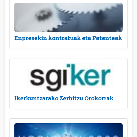
Enpresekin kontratuak eta Patenteak
Ikerkuntzarako Zerbitzu Orokorrak