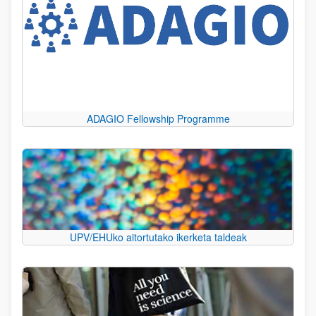
ADAGIO Fellowship Programme
UPV/EHUko aitortutako ikerketa taldeak