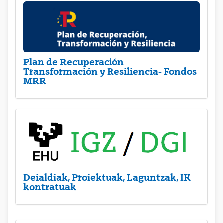
Plan de Recuperación
Transformación y Resiliencia- Fondos
MRR
Deialdiak, Proiektuak, Laguntzak, IK
kontratuak