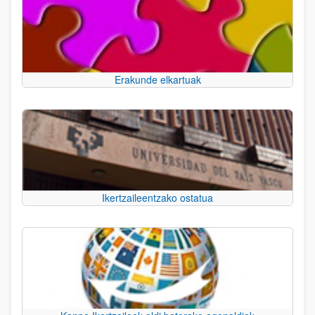
Erakunde elkartuak
Ikertzaileentzako ostatua