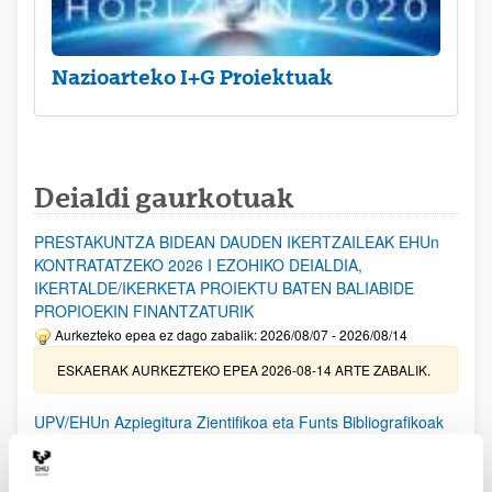
Nazioarteko I+G Proiektuak
Deialdi gaurkotuak
PRESTAKUNTZA BIDEAN DAUDEN IKERTZAILEAK EHUn
KONTRATATZEKO 2026 I EZOHIKO DEIALDIA,
IKERTALDE/IKERKETA PROIEKTU BATEN BALIABIDE
PROPIOEKIN FINANTZATURIK
Aurkezteko epea ez dago zabalik: 2026/08/07 - 2026/08/14
ESKAERAK AURKEZTEKO EPEA 2026-08-14 ARTE ZABALIK.
UPV/EHUn Azpiegitura Zientifikoa eta Funts Bibliografikoak
erosi eta berritzeko laguntzak 2026
Izapide irekia