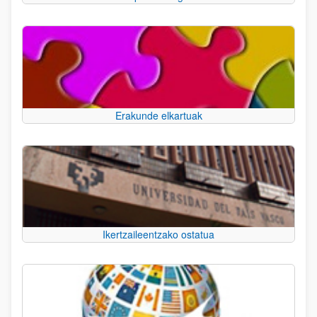
Erakunde elkartuak
Ikertzaileentzako ostatua