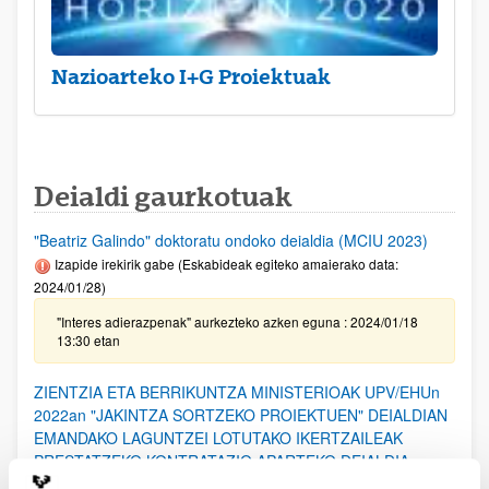
Nazioarteko I+G Proiektuak
Deialdi gaurkotuak
"Beatriz Galindo" doktoratu ondoko deialdia (MCIU 2023)
Izapide irekirik gabe (Eskabideak egiteko amaierako data:
2024/01/28)
"Interes adierazpenak" aurkezteko azken eguna : 2024/01/18
13:30 etan
ZIENTZIA ETA BERRIKUNTZA MINISTERIOAK UPV/EHUn
2022an "JAKINTZA SORTZEKO PROIEKTUEN" DEIALDIAN
EMANDAKO LAGUNTZEI LOTUTAKO IKERTZAILEAK
PRESTATZEKO KONTRATAZIO APARTEKO DEIALDIA
Izapide irekirik gabe (Eskaerak aurkezteko epea: 2024/01/23 -