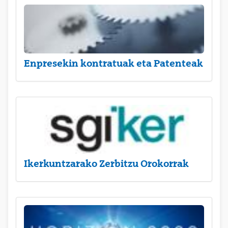
Enpresekin kontratuak eta Patenteak
Ikerkuntzarako Zerbitzu Orokorrak