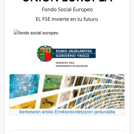
Ikerketaren arloko Errektoreordetzaren jardunaldia