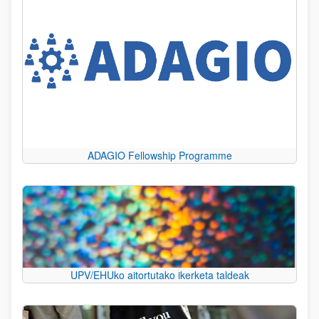
ADAGIO Fellowship Programme
UPV/EHUko aitortutako ikerketa taldeak