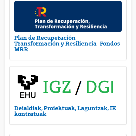
Plan de Recuperación
Transformación y Resiliencia- Fondos
MRR
Deialdiak, Proiektuak, Laguntzak, IK
kontratuak