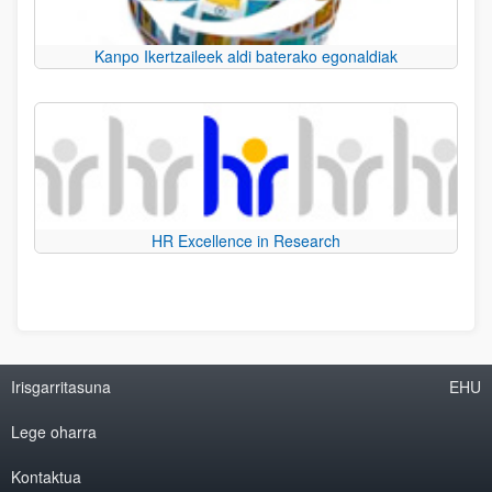
Kanpo Ikertzaileek aldi baterako egonaldiak
HR Excellence in Research
Irisgarritasuna
EHU
Lege oharra
Kontaktua