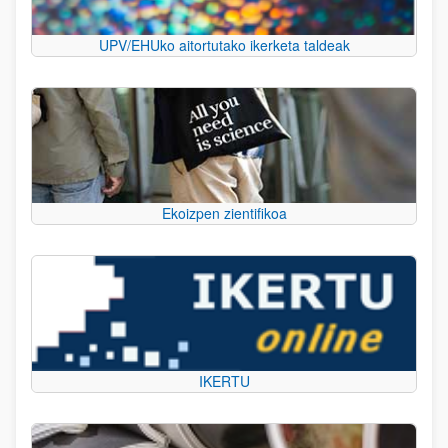
UPV/EHUko aitortutako ikerketa taldeak
Ekoizpen zientifikoa
IKERTU