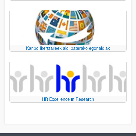
Kanpo Ikertzaileek aldi baterako egonaldiak
HR Excellence in Research