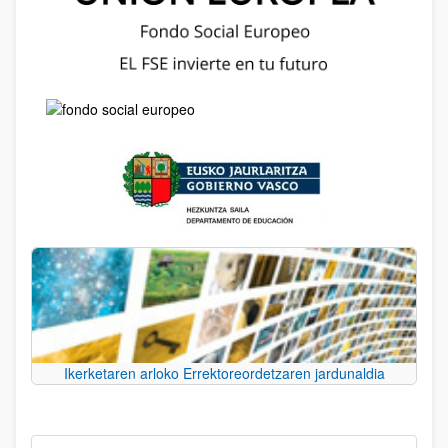
Ikerketaren arloko Errektoreordetzaren jardunaldia