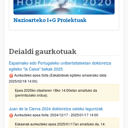
Nazioarteko I+G Proiektuak
Deialdi gaurkotuak
Espainiako edo Portugaleko unibertsitateetan doktoretza
egiteko "la Caixa" bekak 2025
Aurkezteko epea itxita (Eskabideak egiteko amaierako data:
2025/02/18 14:00)
Epea 2025ko otsailaren 18ko 14:00etan amaituko da
(penintsulako ordua).
Juan de la Cierva 2024 doktoretza osteko laguntzak
Aurkezteko epea itxita: 2024/12/17 - 2025/01/17 14:00
Eskaerak aurkezteko epea 2025/01/17an amaituko da, 14: