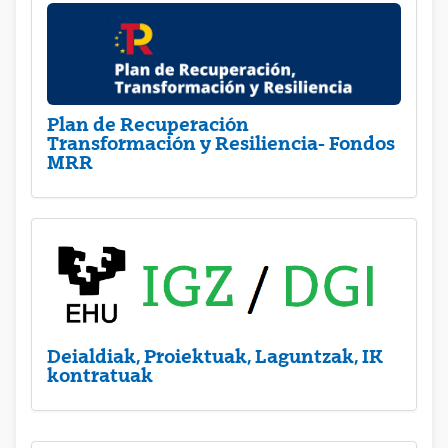
Plan de Recuperación
Transformación y Resiliencia- Fondos
MRR
Deialdiak, Proiektuak, Laguntzak, IK
kontratuak