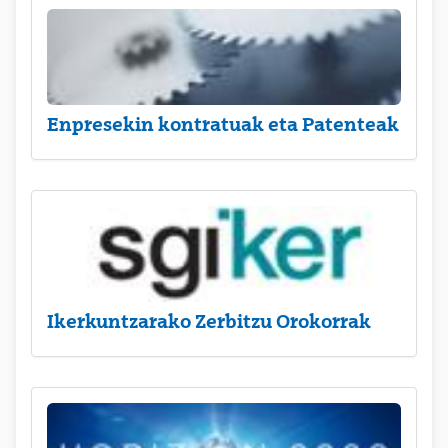
Enpresekin kontratuak eta Patenteak
Ikerkuntzarako Zerbitzu Orokorrak