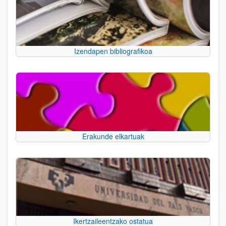
Izendapen bibliografikoa
Erakunde elkartuak
Ikertzaileentzako ostatua