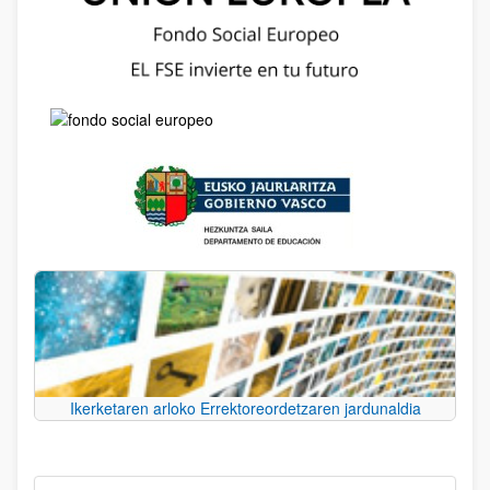
Ikerketaren arloko Errektoreordetzaren jardunaldia