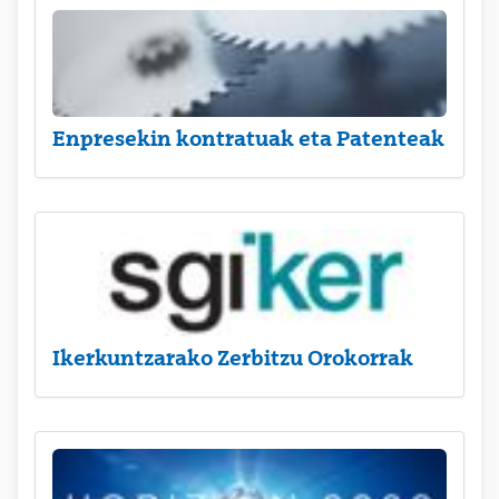
Enpresekin kontratuak eta Patenteak
Ikerkuntzarako Zerbitzu Orokorrak