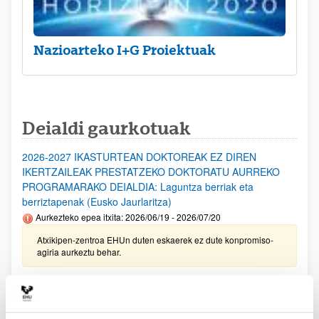
Nazioarteko I+G Proiektuak
Deialdi gaurkotuak
2026-2027 IKASTURTEAN DOKTOREAK EZ DIREN
IKERTZAILEAK PRESTATZEKO DOKTORATU AURREKO
PROGRAMARAKO DEIALDIA: Laguntza berriak eta
berriztapenak (Eusko Jaurlaritza)
Aurkezteko epea itxita: 2026/06/19 - 2026/07/20
Atxikipen-zentroa EHUn duten eskaerek ez dute konpromiso-
agiria aurkeztu behar.
Ikertzaile Doktoreen Hobekuntzarako doktoretza-ondoko
Programen deialdia, Eusko Jaurlaritza 2026-2029
Aurkezteko epea itxita: 2026/06/19 - 2026/07/20