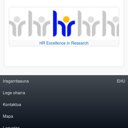
HR Excellence in Research
Irisgarritasuna
EHU
Lege oharra
Kontaktua
Mapa
Laguntza