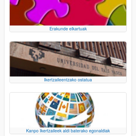
Erakunde elkartuak
Ikertzaileentzako ostatua
Kanpo Ikertzaileek aldi baterako egonaldiak