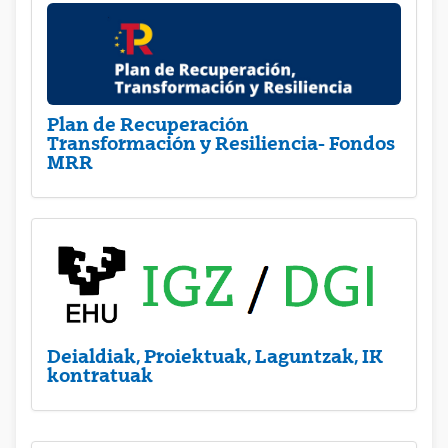
Plan de Recuperación
Transformación y Resiliencia- Fondos
MRR
Deialdiak, Proiektuak, Laguntzak, IK
kontratuak