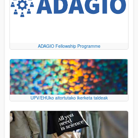
ADAGIO Fellowship Programme
UPV/EHUko aitortutako ikerketa taldeak