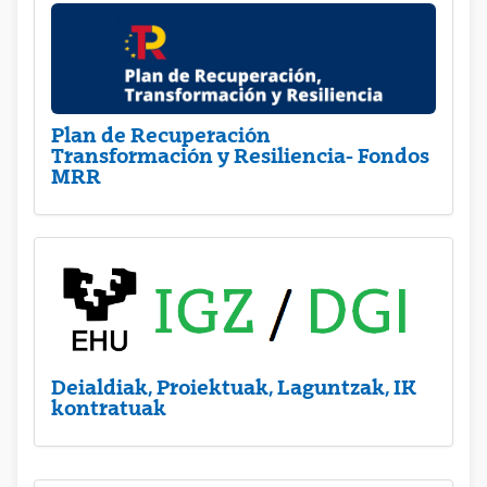
Plan de Recuperación
Transformación y Resiliencia- Fondos
MRR
Deialdiak, Proiektuak, Laguntzak, IK
kontratuak