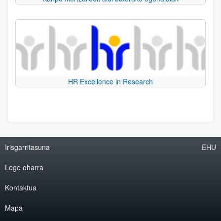
HR Excellence in Research
Irisgarritasuna
EHU
Lege oharra
Kontaktua
Mapa