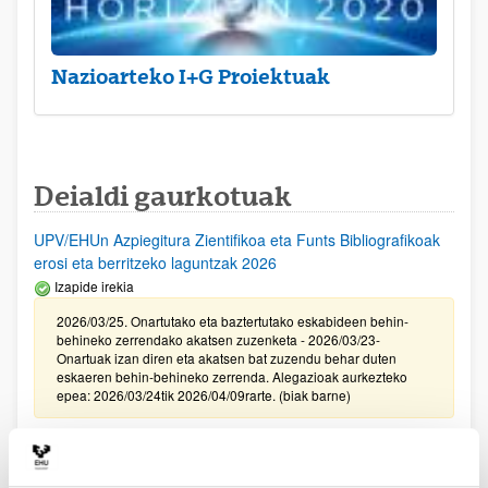
Nazioarteko I+G Proiektuak
Deialdi gaurkotuak
UPV/EHUn Azpiegitura Zientifikoa eta Funts Bibliografikoak
erosi eta berritzeko laguntzak 2026
Izapide irekia
2026/03/25. Onartutako eta baztertutako eskabideen behin-
behineko zerrendako akatsen zuzenketa - 2026/03/23-
Onartuak izan diren eta akatsen bat zuzendu behar duten
eskaeren behin-behineko zerrenda. Alegazioak aurkezteko
epea: 2026/03/24tik 2026/04/09rarte. (biak barne)
Zientzia, Teknologia eta Berrikuntza arloetako kultura
sustatzeko laguntzen deialdia (FECYT) 2026