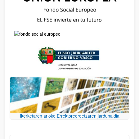
Ikerketaren arloko Errektoreordetzaren jardunaldia