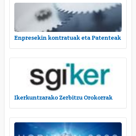
Enpresekin kontratuak eta Patenteak
Ikerkuntzarako Zerbitzu Orokorrak