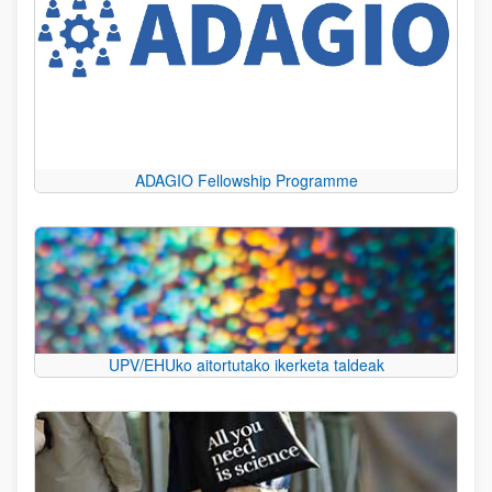
ADAGIO Fellowship Programme
UPV/EHUko aitortutako ikerketa taldeak