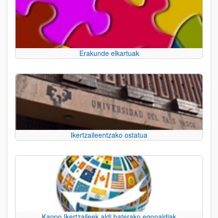
Erakunde elkartuak
Ikertzaileentzako ostatua
Kanpo Ikertzaileek aldi baterako egonaldiak