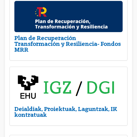
Plan de Recuperación
Transformación y Resiliencia- Fondos
MRR
Deialdiak, Proiektuak, Laguntzak, IK
kontratuak