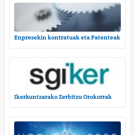
Enpresekin kontratuak eta Patenteak
Ikerkuntzarako Zerbitzu Orokorrak