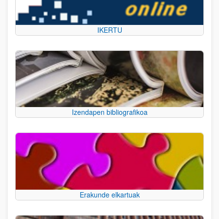
IKERTU
Izendapen bibliografikoa
Erakunde elkartuak