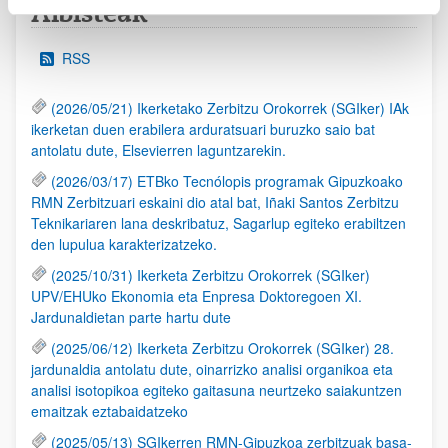
Albisteak
RSS
(2026/05/21) Ikerketako Zerbitzu Orokorrek (SGIker) IAk
ikerketan duen erabilera arduratsuari buruzko saio bat
antolatu dute, Elsevierren laguntzarekin.
(2026/03/17) ETBko Tecnólopis programak Gipuzkoako
RMN Zerbitzuari eskaini dio atal bat, Iñaki Santos Zerbitzu
Teknikariaren lana deskribatuz, Sagarlup egiteko erabiltzen
den lupulua karakterizatzeko.
(2025/10/31) Ikerketa Zerbitzu Orokorrek (SGIker)
UPV/EHUko Ekonomia eta Enpresa Doktoregoen XI.
Jardunaldietan parte hartu dute
(2025/06/12) Ikerketa Zerbitzu Orokorrek (SGIker) 28.
jardunaldia antolatu dute, oinarrizko analisi organikoa eta
analisi isotopikoa egiteko gaitasuna neurtzeko saiakuntzen
emaitzak eztabaidatzeko
(2025/05/13) SGIkerren RMN-Gipuzkoa zerbitzuak basa-