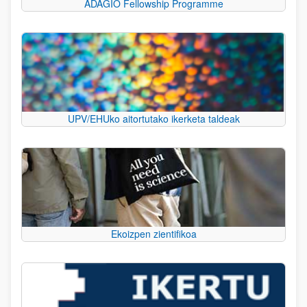
ADAGIO Fellowship Programme
UPV/EHUko aitortutako ikerketa taldeak
Ekoizpen zientifikoa