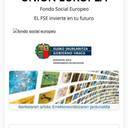
Ikerketaren arloko Errektoreordetzaren jardunaldia