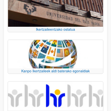
Ikertzaileentzako ostatua
Kanpo Ikertzaileek aldi baterako egonaldiak