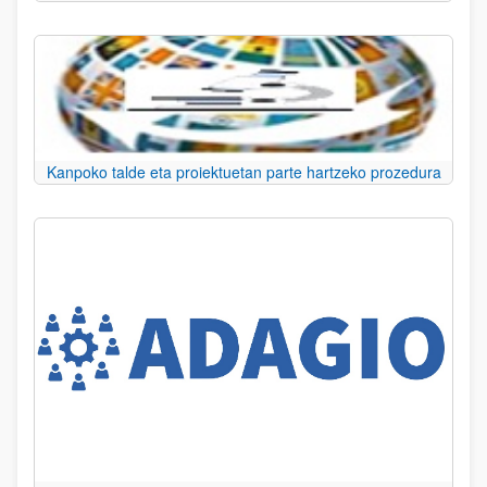
Kanpoko talde eta proiektuetan parte hartzeko prozedura