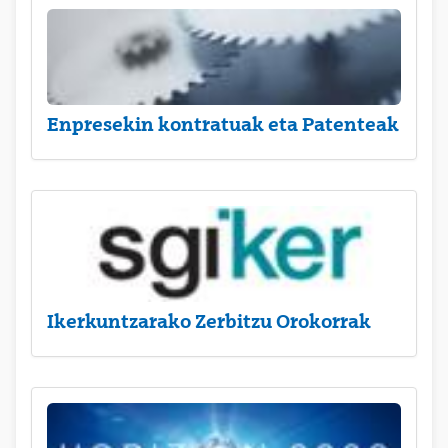
Enpresekin kontratuak eta Patenteak
Ikerkuntzarako Zerbitzu Orokorrak