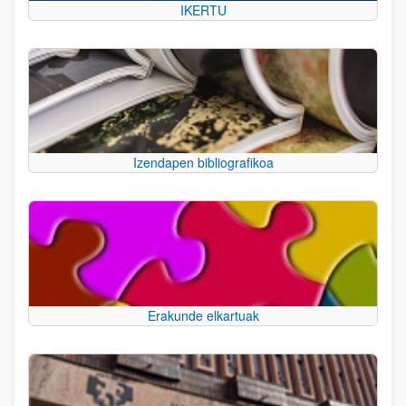
IKERTU
Izendapen bibliografikoa
Erakunde elkartuak