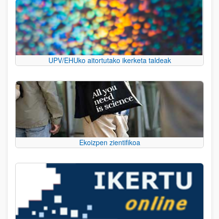
UPV/EHUko aitortutako ikerketa taldeak
Ekoizpen zientifikoa