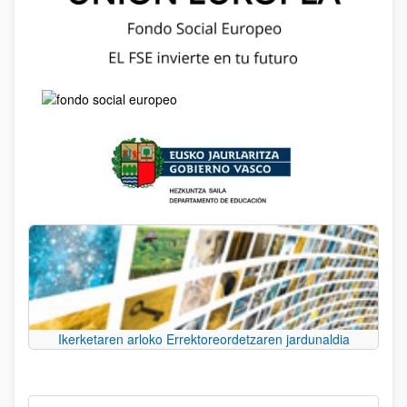
Ikerketaren arloko Errektoreordetzaren jardunaldia