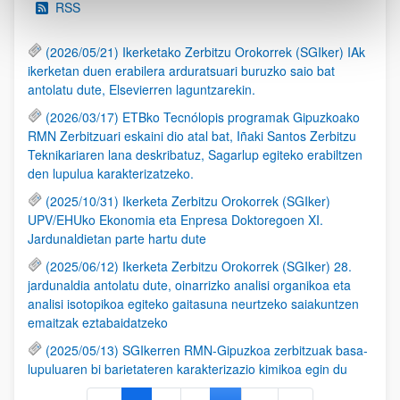
RSS
(2026/05/21) Ikerketako Zerbitzu Orokorrek (SGIker) IAk
ikerketan duen erabilera arduratsuari buruzko saio bat
antolatu dute, Elsevierren laguntzarekin.
(2026/03/17) ETBko Tecnólopis programak Gipuzkoako
RMN Zerbitzuari eskaini dio atal bat, Iñaki Santos Zerbitzu
Teknikariaren lana deskribatuz, Sagarlup egiteko erabiltzen
den lupulua karakterizatzeko.
(2025/10/31) Ikerketa Zerbitzu Orokorrek (SGIker)
UPV/EHUko Ekonomia eta Enpresa Doktoregoen XI.
Jardunaldietan parte hartu dute
(2025/06/12) Ikerketa Zerbitzu Orokorrek (SGIker) 28.
jardunaldia antolatu dute, oinarrizko analisi organikoa eta
analisi isotopikoa egiteko gaitasuna neurtzeko saiakuntzen
emaitzak eztabaidatzeko
(2025/05/13) SGIkerren RMN-Gipuzkoa zerbitzuak basa-
lupuluaren bi barietateren karakterizazio kimikoa egin du