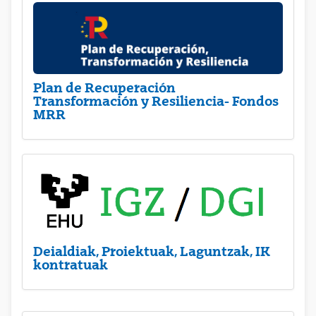
Plan de Recuperación
Transformación y Resiliencia- Fondos
MRR
Deialdiak, Proiektuak, Laguntzak, IK
kontratuak