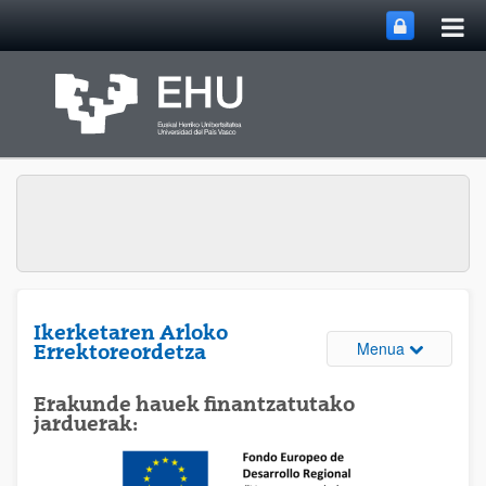
Me
Eduki nagusira joan
nag
ireki
Ikerketaren Arloko
Webguneare
Menua
Errektoreordetza
Erakunde hauek finantzatutako
jarduerak: