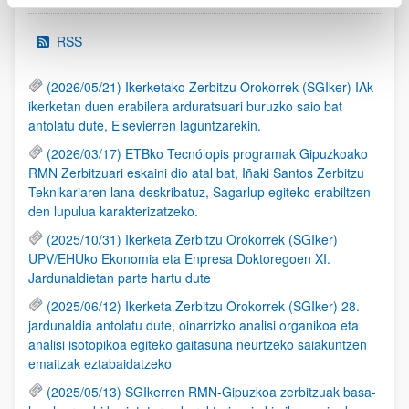
RSS
(2026/05/21) Ikerketako Zerbitzu Orokorrek (SGIker) IAk
ikerketan duen erabilera arduratsuari buruzko saio bat
antolatu dute, Elsevierren laguntzarekin.
(2026/03/17) ETBko Tecnólopis programak Gipuzkoako
RMN Zerbitzuari eskaini dio atal bat, Iñaki Santos Zerbitzu
Teknikariaren lana deskribatuz, Sagarlup egiteko erabiltzen
den lupulua karakterizatzeko.
(2025/10/31) Ikerketa Zerbitzu Orokorrek (SGIker)
UPV/EHUko Ekonomia eta Enpresa Doktoregoen XI.
Jardunaldietan parte hartu dute
(2025/06/12) Ikerketa Zerbitzu Orokorrek (SGIker) 28.
jardunaldia antolatu dute, oinarrizko analisi organikoa eta
analisi isotopikoa egiteko gaitasuna neurtzeko saiakuntzen
emaitzak eztabaidatzeko
(2025/05/13) SGIkerren RMN-Gipuzkoa zerbitzuak basa-