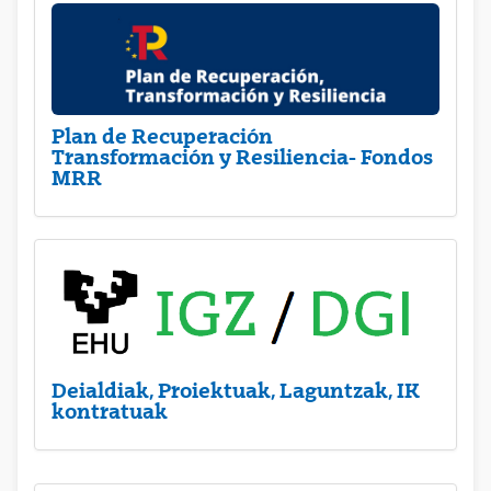
Plan de Recuperación
Transformación y Resiliencia- Fondos
MRR
Deialdiak, Proiektuak, Laguntzak, IK
kontratuak