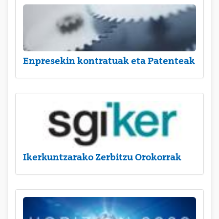
Enpresekin kontratuak eta Patenteak
Ikerkuntzarako Zerbitzu Orokorrak