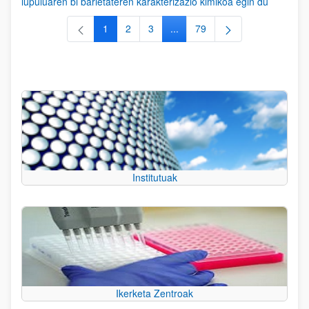
lupuluaren bi barietateren karakterizazio kimikoa egin du
1
2
3
...
79
Orrialdea
Orrialdea
Orrialdea
Intermediate Pages Use TAB to
Orrialdea
Institutuak
Ikerketa Zentroak