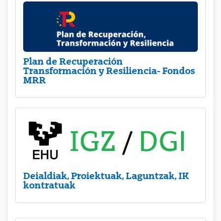
Plan de Recuperación
Transformación y Resiliencia- Fondos
MRR
Deialdiak, Proiektuak, Laguntzak, IK
kontratuak