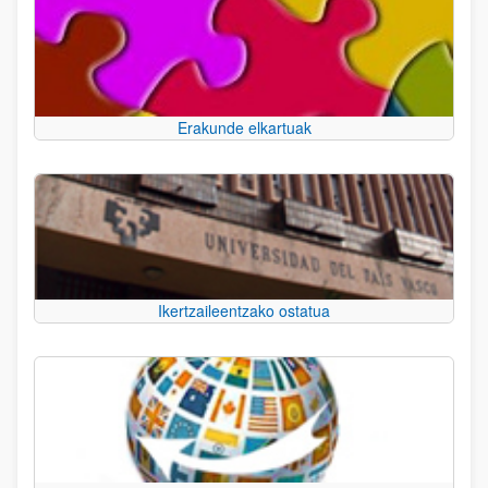
Erakunde elkartuak
Ikertzaileentzako ostatua