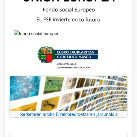
Ikerketaren arloko Errektoreordetzaren jardunaldia