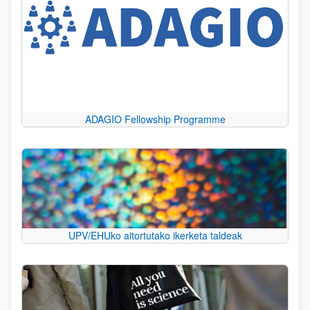
ADAGIO Fellowship Programme
UPV/EHUko aitortutako ikerketa taldeak