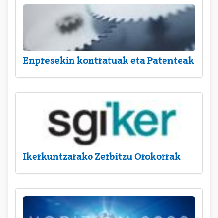
Enpresekin kontratuak eta Patenteak
Ikerkuntzarako Zerbitzu Orokorrak