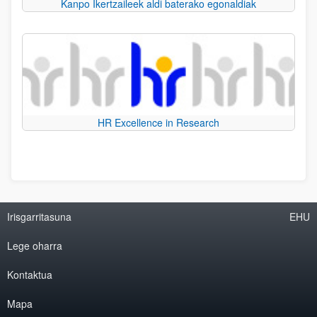
Kanpo Ikertzaileek aldi baterako egonaldiak
HR Excellence in Research
Irisgarritasuna
EHU
Lege oharra
Kontaktua
Mapa