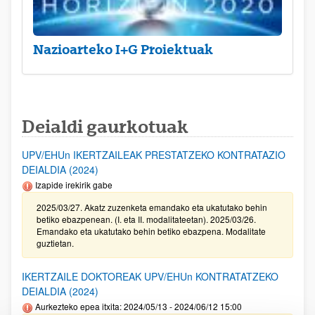
Nazioarteko I+G Proiektuak
Deialdi gaurkotuak
UPV/EHUn IKERTZAILEAK PRESTATZEKO KONTRATAZIO
DEIALDIA (2024)
Izapide irekirik gabe
2025/03/27. Akatz zuzenketa emandako eta ukatutako behin
betiko ebazpenean. (I. eta II. modalitateetan). 2025/03/26.
Emandako eta ukatutako behin betiko ebazpena. Modalitate
guztietan.
IKERTZAILE DOKTOREAK UPV/EHUn KONTRATATZEKO
DEIALDIA (2024)
Aurkezteko epea itxita: 2024/05/13 - 2024/06/12 15:00