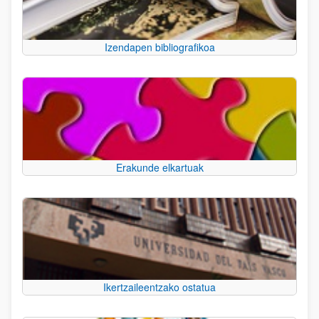
Izendapen bibliografikoa
Erakunde elkartuak
Ikertzaileentzako ostatua