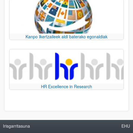
Kanpo Ikertzaileek aldi baterako egonaldiak
HR Excellence in Research
Irisgarritasuna
EHU