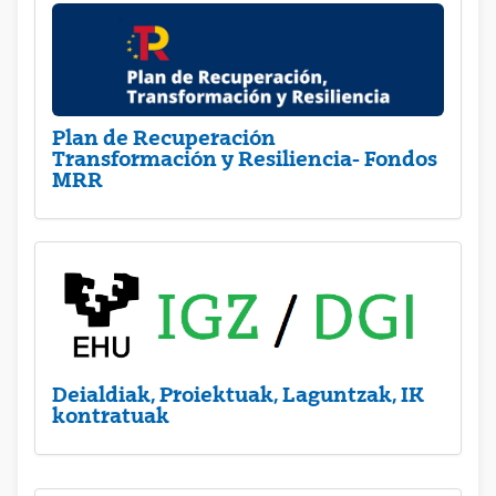
Plan de Recuperación
Transformación y Resiliencia- Fondos
MRR
Deialdiak, Proiektuak, Laguntzak, IK
kontratuak