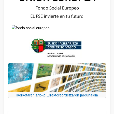
Ikerketaren arloko Errektoreordetzaren jardunaldia