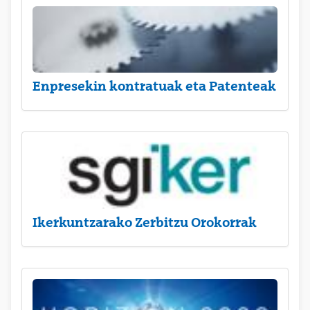
Enpresekin kontratuak eta Patenteak
Ikerkuntzarako Zerbitzu Orokorrak