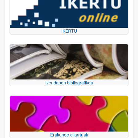
IKERTU
Izendapen bibliografikoa
Erakunde elkartuak