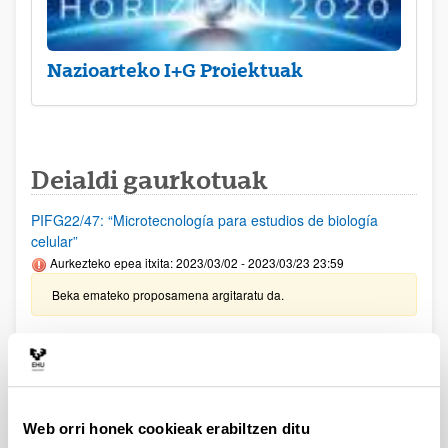
Nazioarteko I+G Proiektuak
Deialdi gaurkotuak
PIFG22/47: “Microtecnología para estudios de biología
celular”
Aurkezteko epea itxita: 2023/03/02 - 2023/03/23 23:59
Beka emateko proposamena argitaratu da.
PIFG22/46: “Microtecnología para estudios de biología
celular”
Aurkezteko epea itxita: 2023/03/03 - 2023/03/23 23:59
Beka emateko proposamena argitaratu da.
Web orri honek cookieak erabiltzen ditu