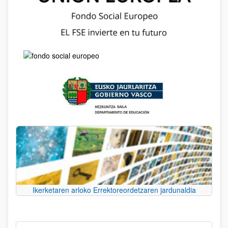
Ikerketaren arloko Errektoreordetzaren jardunaldia