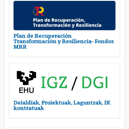
Plan de Recuperación
Transformación y Resiliencia- Fondos
MRR
Deialdiak, Proiektuak, Laguntzak, IK
kontratuak