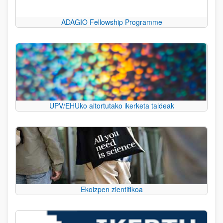
ADAGIO Fellowship Programme
UPV/EHUko aitortutako ikerketa taldeak
Ekoizpen zientifikoa