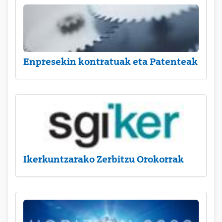
Enpresekin kontratuak eta Patenteak
Ikerkuntzarako Zerbitzu Orokorrak