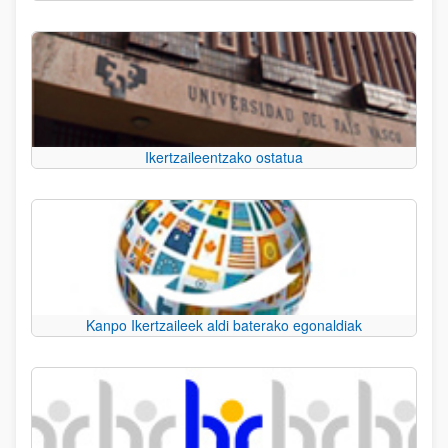
Ikertzaileentzako ostatua
Kanpo Ikertzaileek aldi baterako egonaldiak