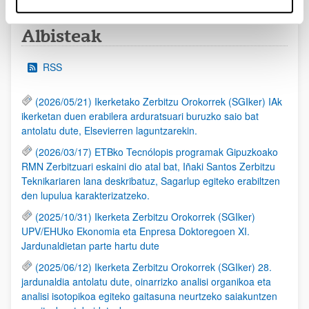
Albisteak
RSS
(2026/05/21) Ikerketako Zerbitzu Orokorrek (SGIker) IAk
ikerketan duen erabilera arduratsuari buruzko saio bat
antolatu dute, Elsevierren laguntzarekin.
(2026/03/17) ETBko Tecnólopis programak Gipuzkoako
RMN Zerbitzuari eskaini dio atal bat, Iñaki Santos Zerbitzu
Teknikariaren lana deskribatuz, Sagarlup egiteko erabiltzen
den lupulua karakterizatzeko.
(2025/10/31) Ikerketa Zerbitzu Orokorrek (SGIker)
UPV/EHUko Ekonomia eta Enpresa Doktoregoen XI.
Jardunaldietan parte hartu dute
(2025/06/12) Ikerketa Zerbitzu Orokorrek (SGIker) 28.
jardunaldia antolatu dute, oinarrizko analisi organikoa eta
analisi isotopikoa egiteko gaitasuna neurtzeko saiakuntzen