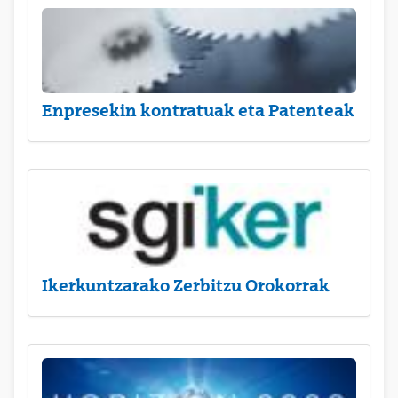
Enpresekin kontratuak eta Patenteak
Ikerkuntzarako Zerbitzu Orokorrak