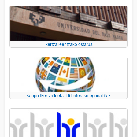
Ikertzaileentzako ostatua
Kanpo Ikertzaileek aldi baterako egonaldiak