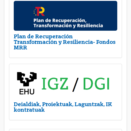
Plan de Recuperación
Transformación y Resiliencia- Fondos
MRR
Deialdiak, Proiektuak, Laguntzak, IK
kontratuak