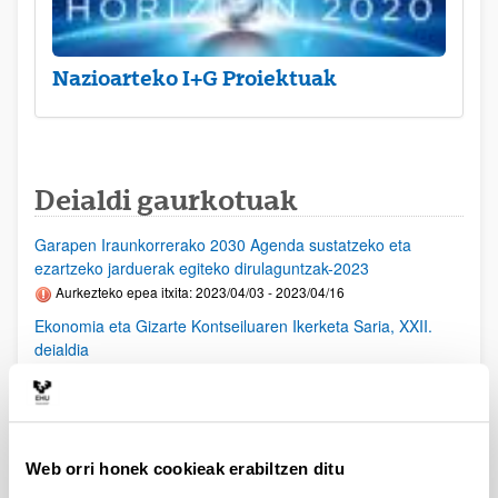
Nazioarteko I+G Proiektuak
Deialdi gaurkotuak
Garapen Iraunkorrerako 2030 Agenda sustatzeko eta
ezartzeko jarduerak egiteko dirulaguntzak-2023
Aurkezteko epea itxita: 2023/04/03 - 2023/04/16
Ekonomia eta Gizarte Kontseiluaren Ikerketa Saria, XXII.
deialdia
Aurkezteko epea itxita: 2023/03/29 - 2023/05/28 00:00
Osasun arloko I+G+B proiektuak (ISCIII) 2023
Aurkezteko epea itxita: 2023/03/28 - 2023/04/25 15:00
Barne epea martxoaren 28tik apirilaren 16ra - Eskaerak
Web orri honek cookieak erabiltzen ditu
aurkeztea. UPV/EHUk baimena eman ondoren, eskaera