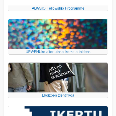
ADAGIO Fellowship Programme
UPV/EHUko aitortutako ikerketa taldeak
Ekoizpen zientifikoa