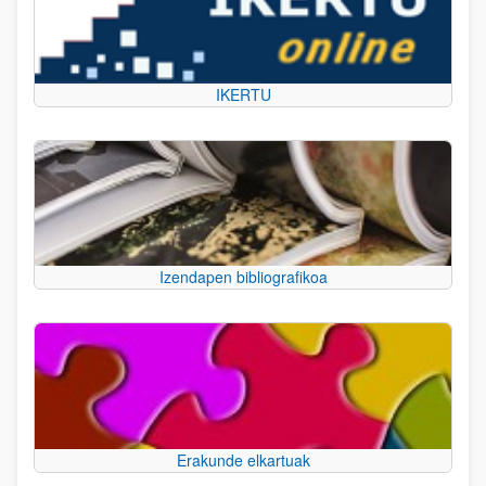
IKERTU
Izendapen bibliografikoa
Erakunde elkartuak