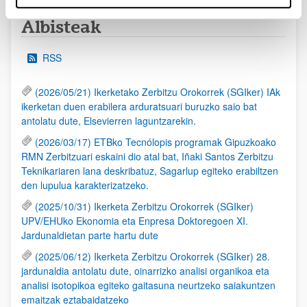
Albisteak
RSS
(2026/05/21) Ikerketako Zerbitzu Orokorrek (SGIker) IAk
ikerketan duen erabilera arduratsuari buruzko saio bat
antolatu dute, Elsevierren laguntzarekin.
(2026/03/17) ETBko Tecnólopis programak Gipuzkoako
RMN Zerbitzuari eskaini dio atal bat, Iñaki Santos Zerbitzu
Teknikariaren lana deskribatuz, Sagarlup egiteko erabiltzen
den lupulua karakterizatzeko.
(2025/10/31) Ikerketa Zerbitzu Orokorrek (SGIker)
UPV/EHUko Ekonomia eta Enpresa Doktoregoen XI.
Jardunaldietan parte hartu dute
(2025/06/12) Ikerketa Zerbitzu Orokorrek (SGIker) 28.
jardunaldia antolatu dute, oinarrizko analisi organikoa eta
analisi isotopikoa egiteko gaitasuna neurtzeko saiakuntzen
emaitzak eztabaidatzeko