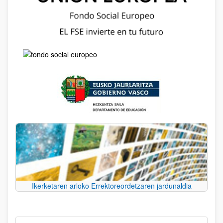
Ikerketaren arloko Errektoreordetzaren jardunaldia