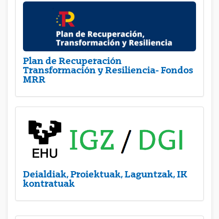
Plan de Recuperación
Transformación y Resiliencia- Fondos
MRR
Deialdiak, Proiektuak, Laguntzak, IK
kontratuak