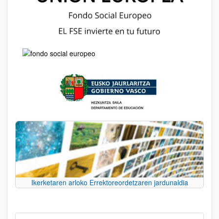
Ikerketaren arloko Errektoreordetzaren jardunaldia