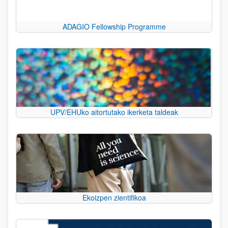
ADAGIO Fellowship Programme
UPV/EHUko aitortutako ikerketa taldeak
Ekoizpen zientifikoa