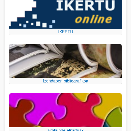
IKERTU
Izendapen bibliografikoa
Erakunde elkartuak