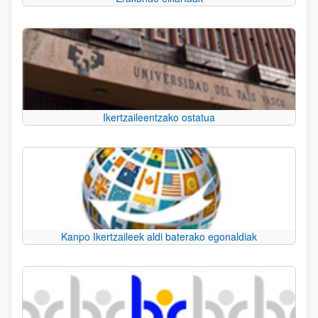
Ikertzaileentzako ostatua
Kanpo Ikertzaileek aldi baterako egonaldiak