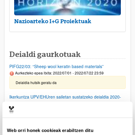
Nazioarteko I+G Proiektuak
Deialdi gaurkotuak
PIFG22/03: “Sheep wool keratin based materials”
Aurkezteko epea itxita: 2022/07/01 - 2022/07/22 23:59
Deialdia hutsik geratu da
Ikerkuntza UPV/EHUren sailetan sustatzeko deialdia 2020-
2022
Aurkezteko epea itxita: 2020/06/01 - 2020/06/18 00:00
Funtsak esleitzeko behin-betiko ebazpena, 2022ko uztailaren
22koa. Funtsak erabiltzeko epea 2023ko abenduaren 31 arte
luzatuko da.
Web orri honek cookieak erabiltzen ditu