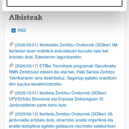
Albisteak
RSS
(2026/05/21) Ikerketako Zerbitzu Orokorrek (SGIker) IAk
ikerketan duen erabilera arduratsuari buruzko saio bat
antolatu dute, Elsevierren laguntzarekin.
(2026/03/17) ETBko Tecnólopis programak Gipuzkoako
RMN Zerbitzuari eskaini dio atal bat, Iñaki Santos Zerbitzu
Teknikariaren lana deskribatuz, Sagarlup egiteko erabiltzen
den lupulua karakterizatzeko.
(2025/10/31) Ikerketa Zerbitzu Orokorrek (SGIker)
UPV/EHUko Ekonomia eta Enpresa Doktoregoen XI.
Jardunaldietan parte hartu dute
(2025/06/12) Ikerketa Zerbitzu Orokorrek (SGIker) 28.
jardunaldia antolatu dute, oinarrizko analisi organikoa eta
analisi isotopikoa egiteko gaitasuna neurtzeko saiakuntzen