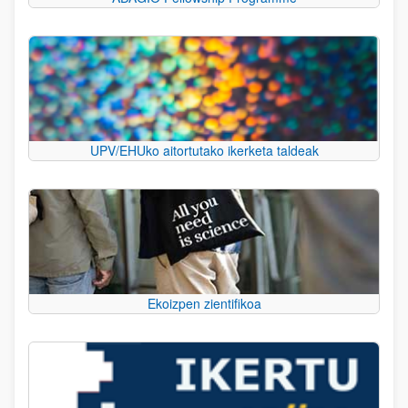
UPV/EHUko aitortutako ikerketa taldeak
Ekoizpen zientifikoa