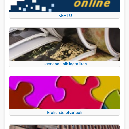
IKERTU
Izendapen bibliografikoa
Erakunde elkartuak