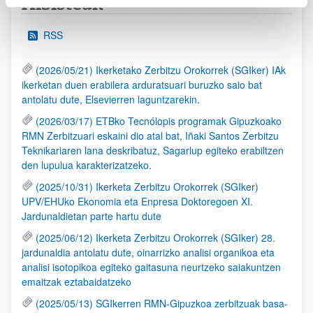
Albisteak
RSS
(2026/05/21) Ikerketako Zerbitzu Orokorrek (SGIker) IAk
ikerketan duen erabilera arduratsuari buruzko saio bat
antolatu dute, Elsevierren laguntzarekin.
(2026/03/17) ETBko Tecnólopis programak Gipuzkoako
RMN Zerbitzuari eskaini dio atal bat, Iñaki Santos Zerbitzu
Teknikariaren lana deskribatuz, Sagarlup egiteko erabiltzen
den lupulua karakterizatzeko.
(2025/10/31) Ikerketa Zerbitzu Orokorrek (SGIker)
UPV/EHUko Ekonomia eta Enpresa Doktoregoen XI.
Jardunaldietan parte hartu dute
(2025/06/12) Ikerketa Zerbitzu Orokorrek (SGIker) 28.
jardunaldia antolatu dute, oinarrizko analisi organikoa eta
analisi isotopikoa egiteko gaitasuna neurtzeko saiakuntzen
emaitzak eztabaidatzeko
(2025/05/13) SGIkerren RMN-Gipuzkoa zerbitzuak basa-