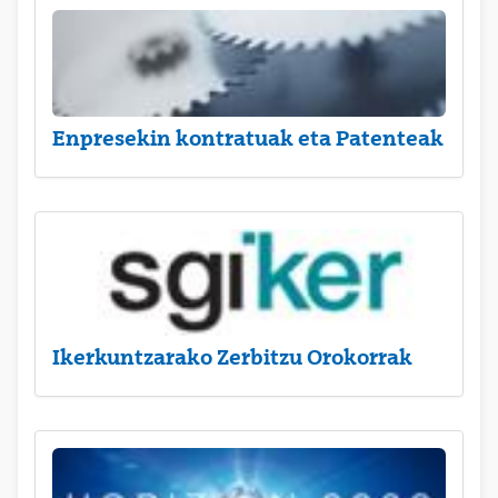
Enpresekin kontratuak eta Patenteak
Ikerkuntzarako Zerbitzu Orokorrak