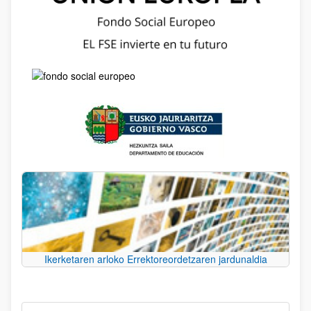
Ikerketaren arloko Errektoreordetzaren jardunaldia