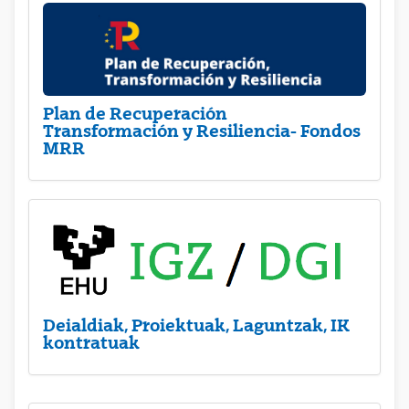
Plan de Recuperación
Transformación y Resiliencia- Fondos
MRR
Deialdiak, Proiektuak, Laguntzak, IK
kontratuak