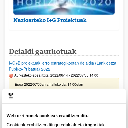
Nazioarteko I+G Proiektuak
Deialdi gaurkotuak
I+G+B proiektuak lerro estrategikoetan deialdia (Lankidetza
Publiko-Pribatua) 2022
Aurkezteko epea itxita: 2022/06/14 - 2022/07/05 14:00
Epea 2022/07/05an amaituko da, 14:00etan
PIFG21/47: “Sheep wool keratin based materials”
Aurkezteko epea itxita: 2022/05/18 - 2022/06/07 23:59
Beka emateko proposamena argitaratu da
Web orri honek cookieak erabiltzen ditu
Cookieak erabiltzen ditugu edukiak eta iragarkiak
PIFG21/44: “Ciencias de la Salud”