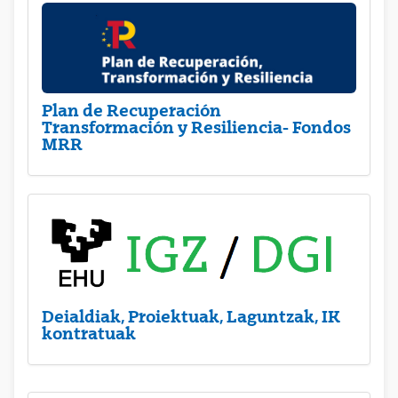
Plan de Recuperación
Transformación y Resiliencia- Fondos
MRR
Deialdiak, Proiektuak, Laguntzak, IK
kontratuak