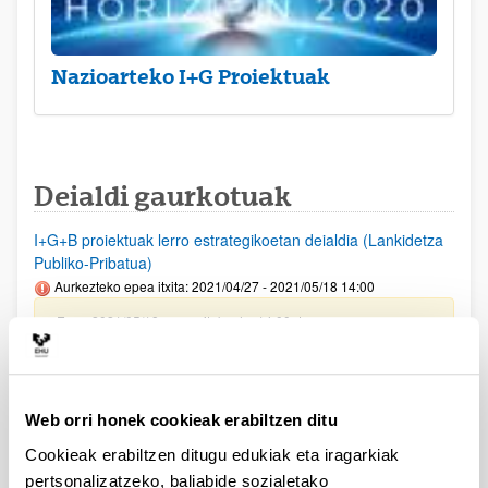
Nazioarteko I+G Proiektuak
Deialdi gaurkotuak
I+G+B proiektuak lerro estrategikoetan deialdia (Lankidetza
Publiko-Pribatua)
Aurkezteko epea itxita: 2021/04/27 - 2021/05/18 14:00
Epea 2021/05/18an amaituko da, 14:00etan
PIFG20/23:” Algoritmos de Cancelación en Sistemas In-
Band Full Duplex basados en NOMA”
Aurkezteko epea itxita: 2021/02/25 - 2021/03/17
Web orri honek cookieak erabiltzen ditu
Beka emateko proposamena argitaratu da
Cookieak erabiltzen ditugu edukiak eta iragarkiak
pertsonalizatzeko, baliabide sozialetako