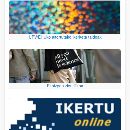
UPV/EHUko aitortutako ikerketa taldeak
Ekoizpen zientifikoa