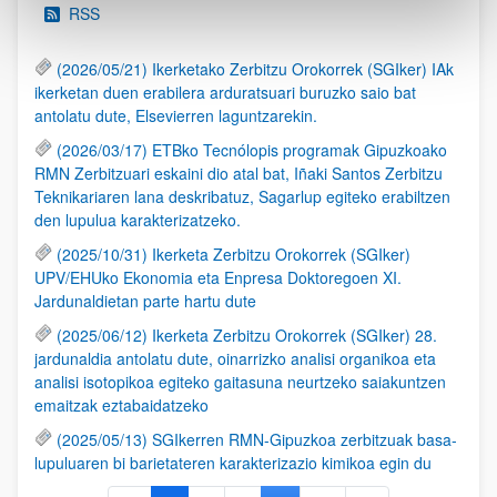
RSS
(2026/05/21) Ikerketako Zerbitzu Orokorrek (SGIker) IAk
ikerketan duen erabilera arduratsuari buruzko saio bat
antolatu dute, Elsevierren laguntzarekin.
(2026/03/17) ETBko Tecnólopis programak Gipuzkoako
RMN Zerbitzuari eskaini dio atal bat, Iñaki Santos Zerbitzu
Teknikariaren lana deskribatuz, Sagarlup egiteko erabiltzen
den lupulua karakterizatzeko.
(2025/10/31) Ikerketa Zerbitzu Orokorrek (SGIker)
UPV/EHUko Ekonomia eta Enpresa Doktoregoen XI.
Jardunaldietan parte hartu dute
(2025/06/12) Ikerketa Zerbitzu Orokorrek (SGIker) 28.
jardunaldia antolatu dute, oinarrizko analisi organikoa eta
analisi isotopikoa egiteko gaitasuna neurtzeko saiakuntzen
emaitzak eztabaidatzeko
(2025/05/13) SGIkerren RMN-Gipuzkoa zerbitzuak basa-
lupuluaren bi barietateren karakterizazio kimikoa egin du