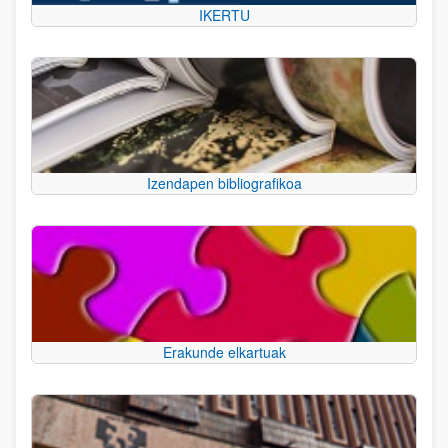
IKERTU
Izendapen bibliografikoa
Erakunde elkartuak