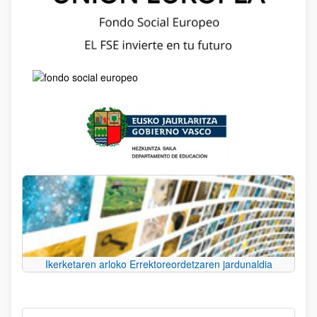
Ikerketaren arloko Errektoreordetzaren jardunaldia