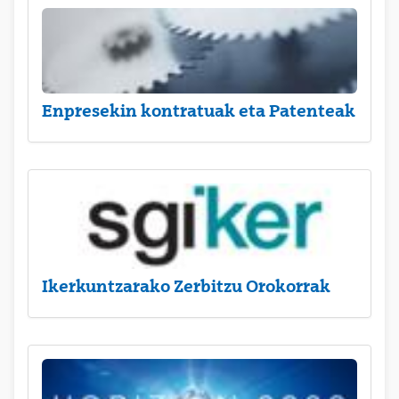
Enpresekin kontratuak eta Patenteak
Ikerkuntzarako Zerbitzu Orokorrak