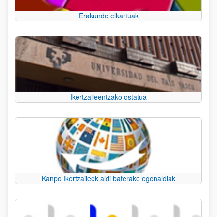
Erakunde elkartuak
Ikertzaileentzako ostatua
Kanpo Ikertzaileek aldi baterako egonaldiak