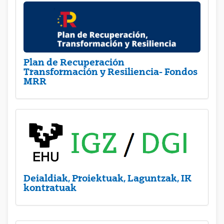
Plan de Recuperación
Transformación y Resiliencia- Fondos
MRR
Deialdiak, Proiektuak, Laguntzak, IK
kontratuak