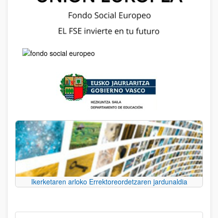
Ikerketaren arloko Errektoreordetzaren jardunaldia