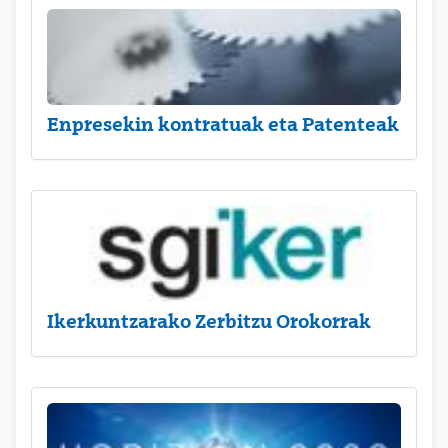
Enpresekin kontratuak eta Patenteak
Ikerkuntzarako Zerbitzu Orokorrak