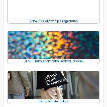
ADAGIO Fellowship Programme
UPV/EHUko aitortutako ikerketa taldeak
Ekoizpen zientifikoa