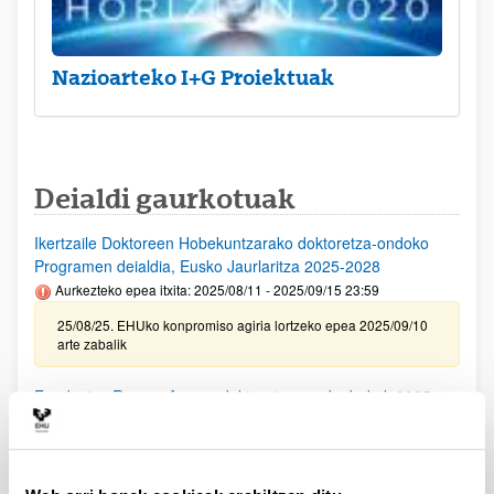
Nazioarteko I+G Proiektuak
Deialdi gaurkotuak
Ikertzaile Doktoreen Hobekuntzarako doktoretza-ondoko
Programen deialdia, Eusko Jaurlaritza 2025-2028
Aurkezteko epea itxita: 2025/08/11 - 2025/09/15 23:59
25/08/25. EHUko konpromiso agiria lortzeko epea 2025/09/10
arte zabalik
Fundacion Ramon Areces doktoratu aurreko bekak 2025
(Bizitza eta Materiaren Zientziak, Gizarte Zientziak eta
Humanitateak)
Aurkezteko epea itxita (Eskabideak egiteko amaierako data:
2025/10/02 23:59)