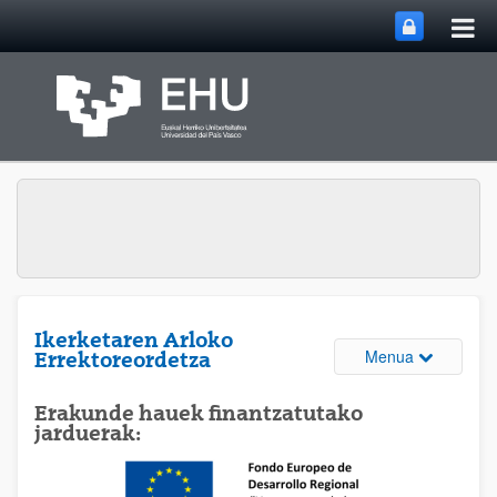
Me
Eduki nagusira joan
nag
ireki
Ikerketaren Arloko
Webguneare
Menua
Errektoreordetza
Erakunde hauek finantzatutako
jarduerak: