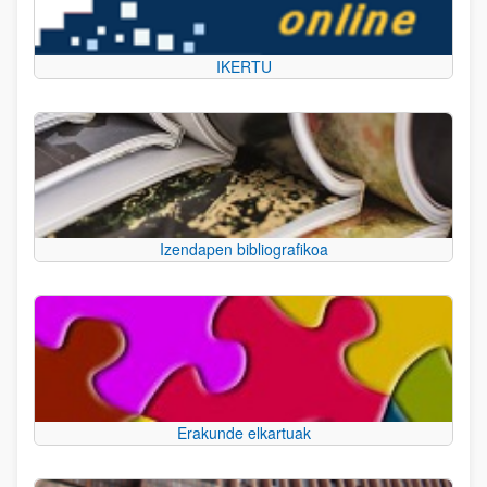
IKERTU
Izendapen bibliografikoa
Erakunde elkartuak