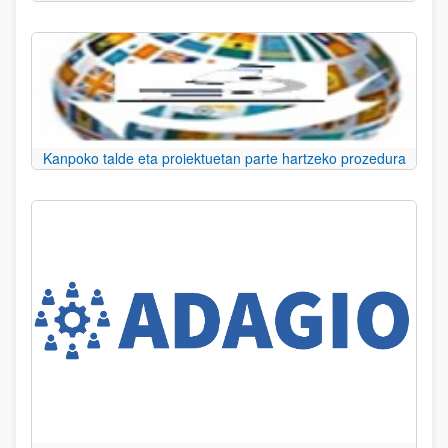
Kanpoko talde eta proiektuetan parte hartzeko prozedura