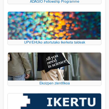
ADAGIO Fellowship Programme
UPV/EHUko aitortutako ikerketa taldeak
Ekoizpen zientifikoa