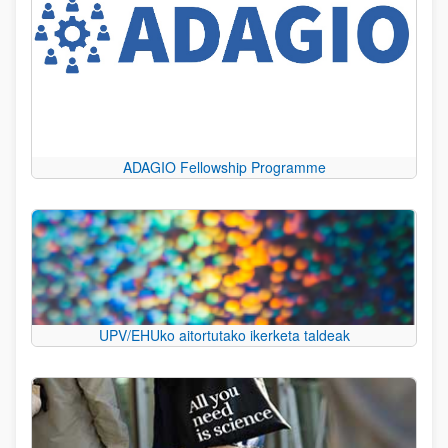
ADAGIO Fellowship Programme
UPV/EHUko aitortutako ikerketa taldeak