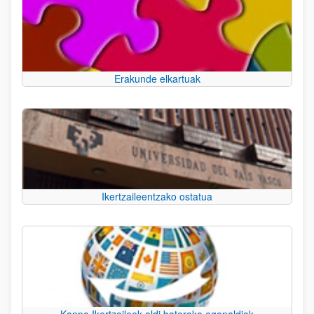
Erakunde elkartuak
Ikertzaileentzako ostatua