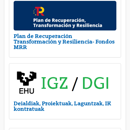
Plan de Recuperación
Transformación y Resiliencia- Fondos
MRR
Deialdiak, Proiektuak, Laguntzak, IK
kontratuak