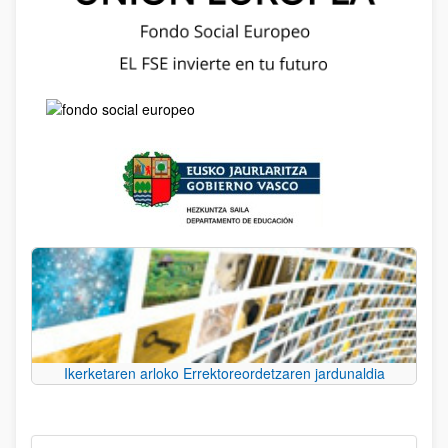
Ikerketaren arloko Errektoreordetzaren jardunaldia