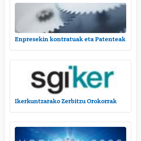
Enpresekin kontratuak eta Patenteak
Ikerkuntzarako Zerbitzu Orokorrak