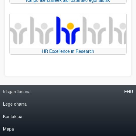
Kanpo Ikertzaileek aldi baterako egonaldiak
HR Excellence in Research
Irisgarritasuna
EHU
Lege oharra
Kontaktua
Mapa