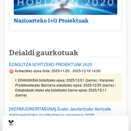
Nazioarteko I+G Proiektuak
Deialdi gaurkotuak
EZAGUTZA SORTZEKO PROIEKTUAK 2025
Aurkezteko epea itxita: 2025/11/20 - 2025/12/16 14:00
I. ERANSKINA bidaltzeko epea: 2025/12/01 (barne) / Kanpoko
Proiektuetarako Baimena eskatzeko epea: 2025/12/05 (barne) /
Eskabideak ixteko eta bidaltzeko barne-epea: 2025/12/11
(barne)
[IKERMUGIKORTASUNA] Eusko Jaurlaritzako ikertzaile
doktoreentzako mugikortasun-programa 2026
Aurkezteko epea itxita: 2025/11/24 - 2025/12/23
Eskaera egiteko barne epea: 2025eko abenduaren 19ko