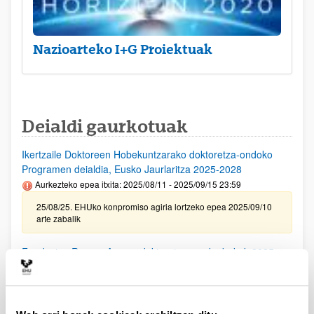
Nazioarteko I+G Proiektuak
Deialdi gaurkotuak
Ikertzaile Doktoreen Hobekuntzarako doktoretza-ondoko
Programen deialdia, Eusko Jaurlaritza 2025-2028
Aurkezteko epea itxita: 2025/08/11 - 2025/09/15 23:59
25/08/25. EHUko konpromiso agiria lortzeko epea 2025/09/10
arte zabalik
Fundacion Ramon Areces doktoratu aurreko bekak 2025
(Bizitza eta Materiaren Zientziak, Gizarte Zientziak eta
Humanitateak)
Aurkezteko epea itxita (Eskabideak egiteko amaierako data:
2025/10/02 23:59)