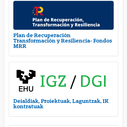
Plan de Recuperación
Transformación y Resiliencia- Fondos
MRR
Deialdiak, Proiektuak, Laguntzak, IK
kontratuak