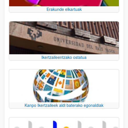
Erakunde elkartuak
Ikertzaileentzako ostatua
Kanpo Ikertzaileek aldi baterako egonaldiak