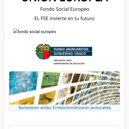
Ikerketaren arloko Errektoreordetzaren jardunaldia