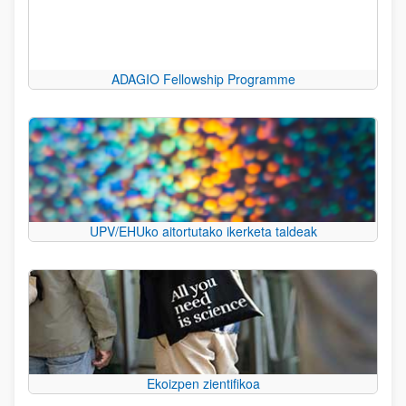
ADAGIO Fellowship Programme
UPV/EHUko aitortutako ikerketa taldeak
Ekoizpen zientifikoa