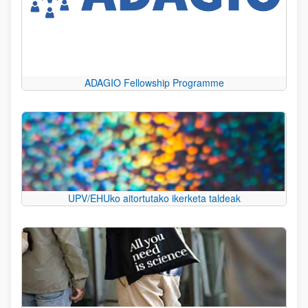
ADAGIO Fellowship Programme
UPV/EHUko aitortutako ikerketa taldeak