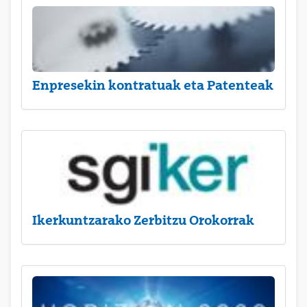
Enpresekin kontratuak eta Patenteak
Ikerkuntzarako Zerbitzu Orokorrak