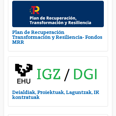
Plan de Recuperación
Transformación y Resiliencia- Fondos
MRR
Deialdiak, Proiektuak, Laguntzak, IK
kontratuak