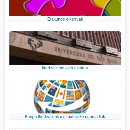
Erakunde elkartuak
Ikertzaileentzako ostatua
Kanpo Ikertzaileek aldi baterako egonaldiak