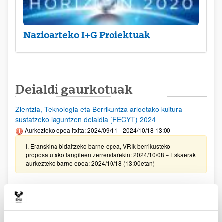
Nazioarteko I+G Proiektuak
Deialdi gaurkotuak
Zientzia, Teknologia eta Berrikuntza arloetako kultura
sustatzeko laguntzen deialdia (FECYT) 2024
Aurkezteko epea itxita: 2024/09/11 - 2024/10/18 13:00
I. Eranskina bidaltzeko barne-epea, VRIk berrikusteko
proposatutako langileen zerrendarekin: 2024/10/08 – Eskaerak
aurkezteko barne epea: 2024/10/18 (13:00etan)
"La Caixa" Fundazioa: Health Research 2025
Aurkezteko epea itxita: 2024/09/19 - 2024/11/13 12:00
Deialdia argitaratuta. Eskabideak aurkezteko EHUko barne
epea: 2024-09/19-2024/11/13 12:00etan.La Caixak ezarritako