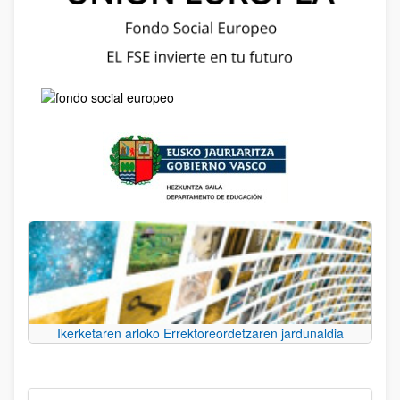
Ikerketaren arloko Errektoreordetzaren jardunaldia