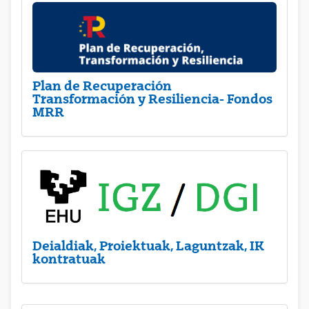
Plan de Recuperación
Transformación y Resiliencia- Fondos
MRR
Deialdiak, Proiektuak, Laguntzak, IK
kontratuak