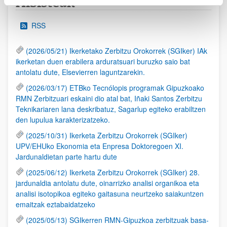
Albisteak
RSS
(2026/05/21) Ikerketako Zerbitzu Orokorrek (SGIker) IAk
ikerketan duen erabilera arduratsuari buruzko saio bat
antolatu dute, Elsevierren laguntzarekin.
(2026/03/17) ETBko Tecnólopis programak Gipuzkoako
RMN Zerbitzuari eskaini dio atal bat, Iñaki Santos Zerbitzu
Teknikariaren lana deskribatuz, Sagarlup egiteko erabiltzen
den lupulua karakterizatzeko.
(2025/10/31) Ikerketa Zerbitzu Orokorrek (SGIker)
UPV/EHUko Ekonomia eta Enpresa Doktoregoen XI.
Jardunaldietan parte hartu dute
(2025/06/12) Ikerketa Zerbitzu Orokorrek (SGIker) 28.
jardunaldia antolatu dute, oinarrizko analisi organikoa eta
analisi isotopikoa egiteko gaitasuna neurtzeko saiakuntzen
emaitzak eztabaidatzeko
(2025/05/13) SGIkerren RMN-Gipuzkoa zerbitzuak basa-