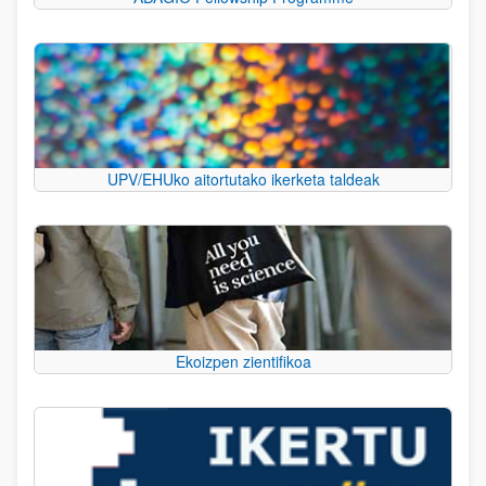
UPV/EHUko aitortutako ikerketa taldeak
Ekoizpen zientifikoa