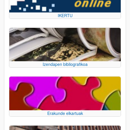
IKERTU
Izendapen bibliografikoa
Erakunde elkartuak