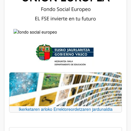
Ikerketaren arloko Errektoreordetzaren jardunaldia