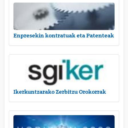
Enpresekin kontratuak eta Patenteak
Ikerkuntzarako Zerbitzu Orokorrak