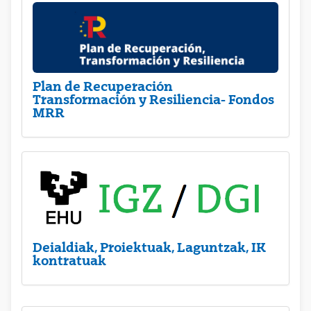
Plan de Recuperación
Transformación y Resiliencia- Fondos
MRR
Deialdiak, Proiektuak, Laguntzak, IK
kontratuak