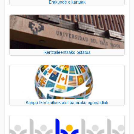
Erakunde elkartuak
Ikertzaileentzako ostatua
Kanpo Ikertzaileek aldi baterako egonaldiak