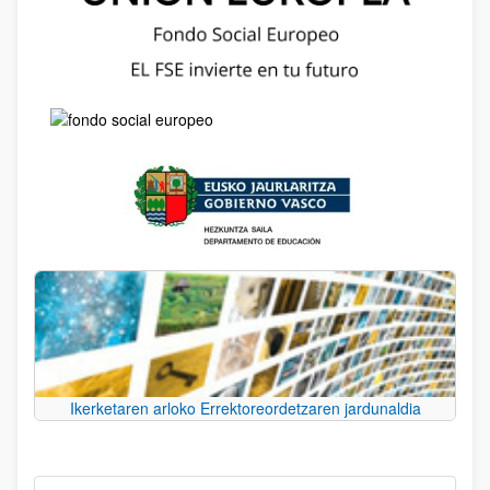
Ikerketaren arloko Errektoreordetzaren jardunaldia