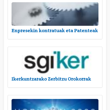
Enpresekin kontratuak eta Patenteak
Ikerkuntzarako Zerbitzu Orokorrak