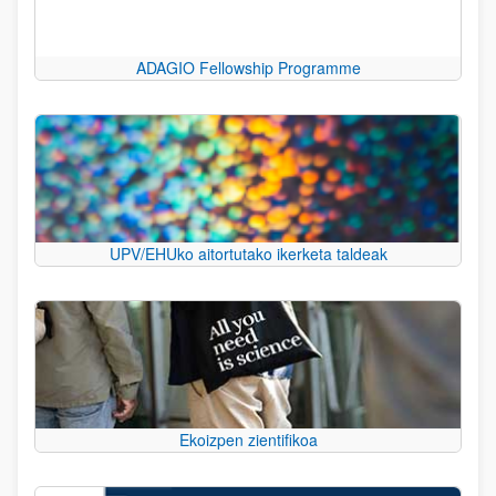
ADAGIO Fellowship Programme
UPV/EHUko aitortutako ikerketa taldeak
Ekoizpen zientifikoa