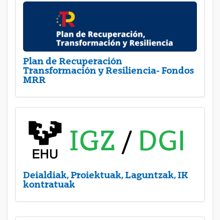
Plan de Recuperación
Transformación y Resiliencia- Fondos
MRR
Deialdiak, Proiektuak, Laguntzak, IK
kontratuak