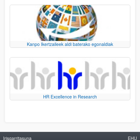
Kanpo Ikertzaileek aldi baterako egonaldiak
HR Excellence in Research
Irisgarritasuna
EHU