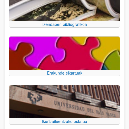
Izendapen bibliografikoa
Erakunde elkartuak
Ikertzaileentzako ostatua