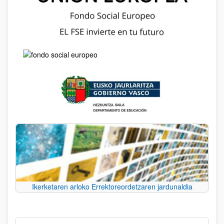
Ikerketaren arloko Errektoreordetzaren jardunaldia