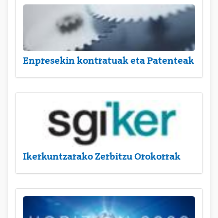
Enpresekin kontratuak eta Patenteak
Ikerkuntzarako Zerbitzu Orokorrak