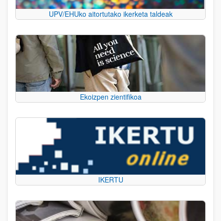
UPV/EHUko aitortutako ikerketa taldeak
Ekoizpen zientifikoa
IKERTU