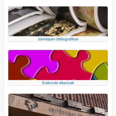
Izendapen bibliografikoa
Erakunde elkartuak