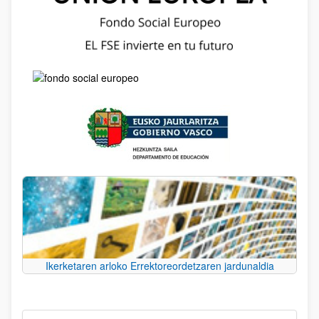
Ikerketaren arloko Errektoreordetzaren jardunaldia