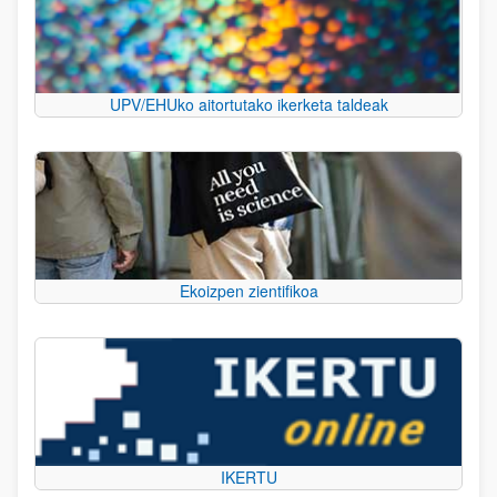
UPV/EHUko aitortutako ikerketa taldeak
Ekoizpen zientifikoa
IKERTU