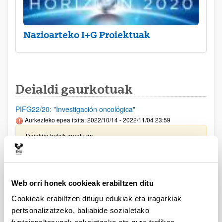
Nazioarteko I+G Proiektuak
Deialdi gaurkotuak
PIFG22/20: "Investigación oncológica"
Aurkezteko epea itxita: 2022/10/14 - 2022/11/04 23:59
Deialdia hutsik geratu da
AECC PROIEKTU ESTRATEGIKOAK 2023 DEIALDIA
Eskaerak aurkezteko epea 2022/12/15an bukatuko da,
Web orri honek cookieak erabiltzen ditu
15:00etan
Cookieak erabiltzen ditugu edukiak eta iragarkiak
AECC LAB 2023 DEIALDIA
pertsonalizatzeko, baliabide sozialetako