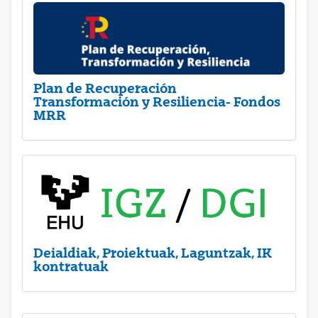
Plan de Recuperación
Transformación y Resiliencia- Fondos
MRR
Deialdiak, Proiektuak, Laguntzak, IK
kontratuak