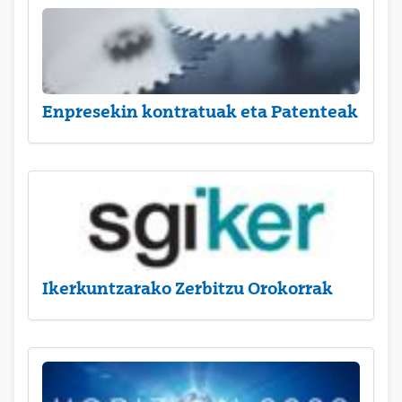
Enpresekin kontratuak eta Patenteak
Ikerkuntzarako Zerbitzu Orokorrak