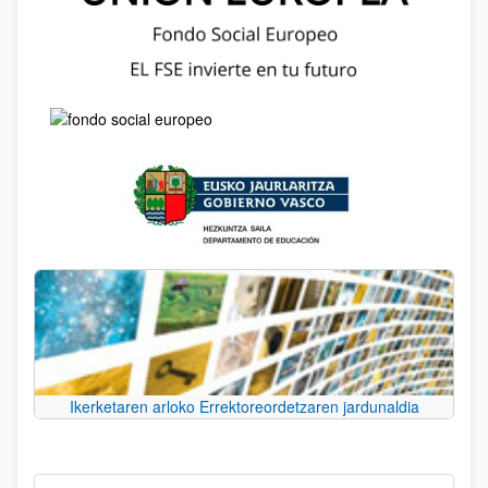
Ikerketaren arloko Errektoreordetzaren jardunaldia