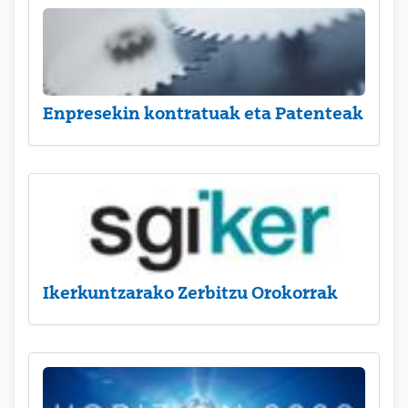
Enpresekin kontratuak eta Patenteak
Ikerkuntzarako Zerbitzu Orokorrak