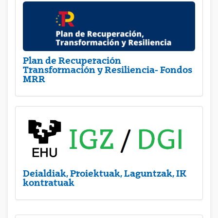
Plan de Recuperación
Transformación y Resiliencia- Fondos
MRR
Deialdiak, Proiektuak, Laguntzak, IK
kontratuak