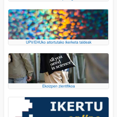
UPV/EHUko aitortutako ikerketa taldeak
Ekoizpen zientifikoa