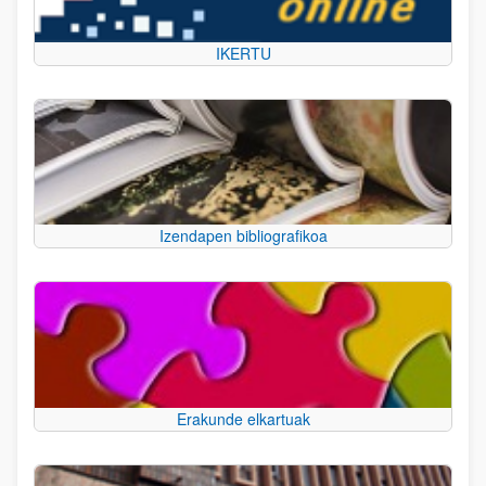
IKERTU
Izendapen bibliografikoa
Erakunde elkartuak