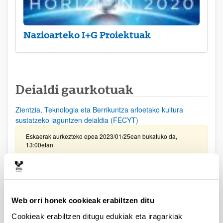
Nazioarteko I+G Proiektuak
Deialdi gaurkotuak
Zientzia, Teknologia eta Berrikuntza arloetako kultura
sustatzeko laguntzen deialdia (FECYT)
Eskaerak aurkezteko epea 2023/01/25ean bukatuko da,
13:00etan
PIFG22/27: “Caracterización y evaluación de nuevos
candidatos terapéuticos frente a la disfunción del receptor
de rianodina en enfermedades raras”
Aurkezteko epea itxita: 2022/11/04 - 2022/11/24 23:59
Web orri honek cookieak erabiltzen ditu
2022/12/05 - Beka emateko proposamena argitaratu da.
Cookieak erabiltzen ditugu edukiak eta iragarkiak