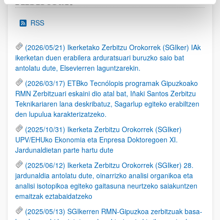
Albisteak
RSS
(2026/05/21) Ikerketako Zerbitzu Orokorrek (SGIker) IAk
ikerketan duen erabilera arduratsuari buruzko saio bat
antolatu dute, Elsevierren laguntzarekin.
(2026/03/17) ETBko Tecnólopis programak Gipuzkoako
RMN Zerbitzuari eskaini dio atal bat, Iñaki Santos Zerbitzu
Teknikariaren lana deskribatuz, Sagarlup egiteko erabiltzen
den lupulua karakterizatzeko.
(2025/10/31) Ikerketa Zerbitzu Orokorrek (SGIker)
UPV/EHUko Ekonomia eta Enpresa Doktoregoen XI.
Jardunaldietan parte hartu dute
(2025/06/12) Ikerketa Zerbitzu Orokorrek (SGIker) 28.
jardunaldia antolatu dute, oinarrizko analisi organikoa eta
analisi isotopikoa egiteko gaitasuna neurtzeko saiakuntzen
emaitzak eztabaidatzeko
(2025/05/13) SGIkerren RMN-Gipuzkoa zerbitzuak basa-