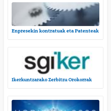
Enpresekin kontratuak eta Patenteak
Ikerkuntzarako Zerbitzu Orokorrak