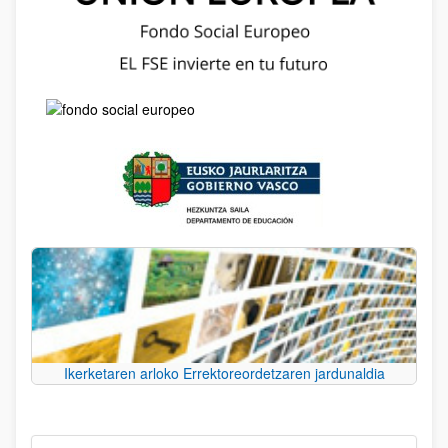
Ikerketaren arloko Errektoreordetzaren jardunaldia