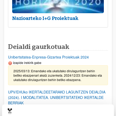
Nazioarteko I+G Proiektuak
Deialdi gaurkotuak
Unibertsitatea-Enpresa-Gizartea Proiektuak 2024
Izapide irekirik gabe
2025/03/13: Emandako eta ukatutako dirulaguntzen behin
betiko ebazpenari akatz zuzenketa. 2024/12/23: Emandako eta
ukatutako dirulaguntzen behin betiko ebazpena.
UPV/EHUko IKERTALDEETARAKO LAGUNTZEN DEIALDIA
(2024). I MODALITATEA. UNIBERTSITATEKO IKERTALDE
BERRIAK
2025/02/20. Emandako eta ukatutako laguntzen behin-betiko
ebazpena.