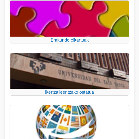
Erakunde elkartuak
Ikertzaileentzako ostatua