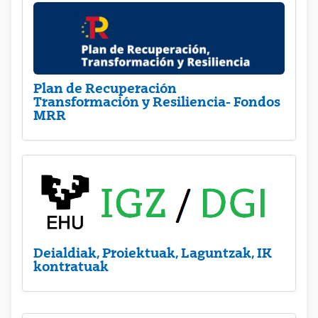
Plan de Recuperación
Transformación y Resiliencia- Fondos
MRR
Deialdiak, Proiektuak, Laguntzak, IK
kontratuak