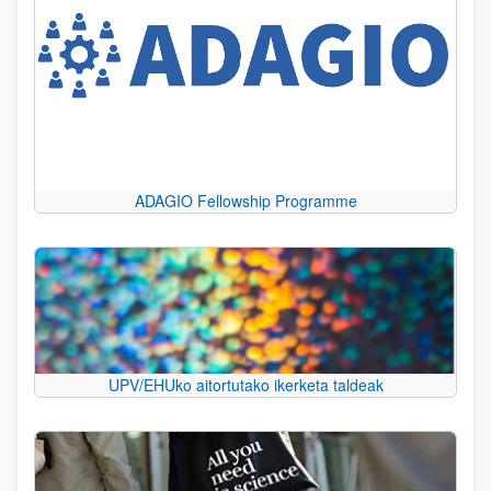
ADAGIO Fellowship Programme
UPV/EHUko aitortutako ikerketa taldeak