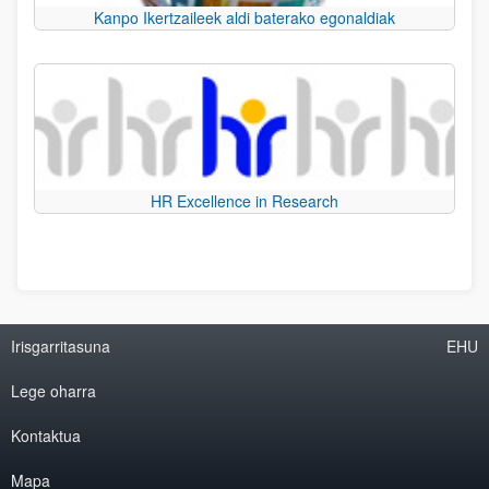
Kanpo Ikertzaileek aldi baterako egonaldiak
HR Excellence in Research
Irisgarritasuna
EHU
Lege oharra
Kontaktua
Mapa