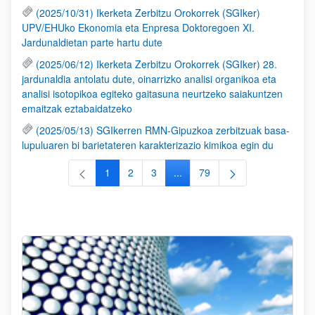
(2025/10/31) Ikerketa Zerbitzu Orokorrek (SGIker)
UPV/EHUko Ekonomia eta Enpresa Doktoregoen XI.
Jardunaldietan parte hartu dute
(2025/06/12) Ikerketa Zerbitzu Orokorrek (SGIker) 28.
jardunaldia antolatu dute, oinarrizko analisi organikoa eta
analisi isotopikoa egiteko gaitasuna neurtzeko saiakuntzen
emaitzak eztabaidatzeko
(2025/05/13) SGIkerren RMN-Gipuzkoa zerbitzuak basa-
lupuluaren bi barietateren karakterizazio kimikoa egin du
1
2
3
...
79
Orrialdea
Orrialdea
Orrialdea
Intermediate Pages Use TAB to
Orrialdea