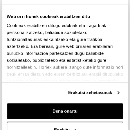
Aurkezteko epea itxita (Eskabideak egiteko amaierako data:
2022/05/05 13:00)
Web orri honek cookieak erabiltzen ditu
Eskaerak aurkezteko epea 2022ko maiatzaren 5ean bukatuko
da, 13:00ean (penintsulako ordutegia)
Cookieak erabiltzen ditugu edukiak eta iragarkiak
pertsonalizatzeko, baliabide sozialetako
Gipuzkoa Quantum programa 2025
funtzionaltasunak eskaintzeko eta gure trafikoa
Aurkezteko epea itxita (Eskabideak egiteko amaierako data:
aztertzeko. Era berean, gure web orriaren erabilerari
2025/06/02 13:00)
buruzko informazioa partekatzen dugu baliabide
UPV/EHUko BARNE EPEA 2024/05/30 12:00etan IKUSI
sozialetako, publizitateko eta estatistiketako gure
ERANSKITAKO JARRAIBIDEAK
hornitzaileekin. Horiek aukera izango dute informazio hori
zeuk eman diezun edo euren zerbitzuak erabili dituzulako
ATRAE 2025 DEIALDIA- TALENTU FINKATUA
eskuratu duten bestelako informazio batekin uztartzeko.
ERAKARTZEKO DEIALDIA
Aurkezteko epea itxita (Eskabideak egiteko amaierako data:
Erakutsi xehetasunak
2025/06/09 14:00)
2025/05/15. Eskaerak aurkezteko epea luzatu egin da,
2025eko ekainaren 9ra arte, (14.00etan)
Dena onartu
Gipuzkoako Zientzia, Teknologia eta Berrikuntza Sarea
bultzatzeko Programaren laguntzak 2025
Egokitu