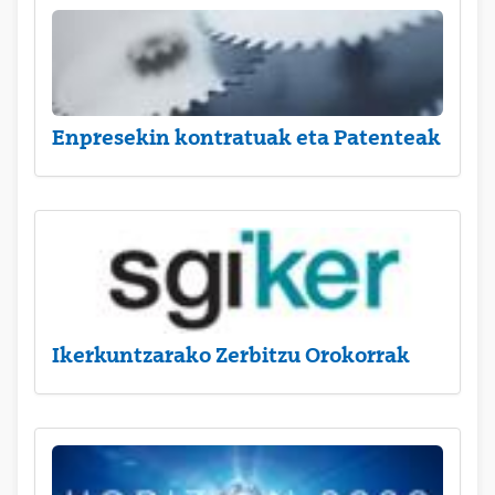
Enpresekin kontratuak eta Patenteak
Ikerkuntzarako Zerbitzu Orokorrak