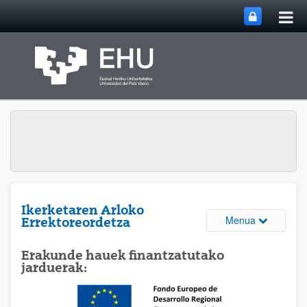
Me
Eduki nagusira joan
nag
ireki
Ikerketaren Arloko
Webguneare
Menua
Errektoreordetza
Erakunde hauek finantzatutako
jarduerak: