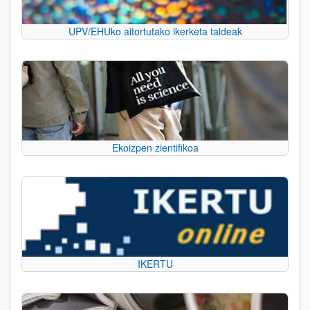
UPV/EHUko aitortutako ikerketa taldeak
Ekoizpen zientifikoa
IKERTU