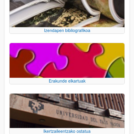
Izendapen bibliografikoa
Erakunde elkartuak
Ikertzaileentzako ostatua