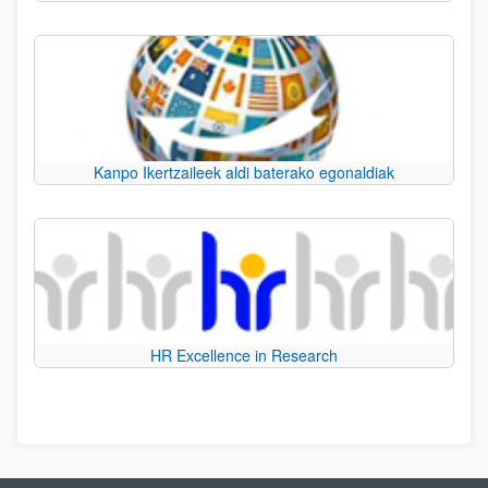
Kanpo Ikertzaileek aldi baterako egonaldiak
HR Excellence in Research