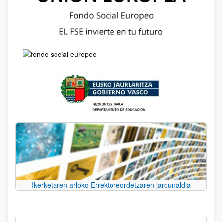
Ikerketaren arloko Errektoreordetzaren jardunaldia