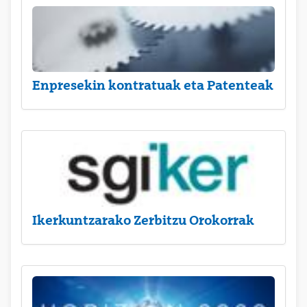
Enpresekin kontratuak eta Patenteak
Ikerkuntzarako Zerbitzu Orokorrak