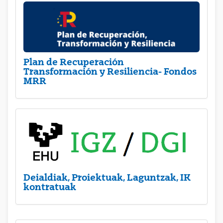
Plan de Recuperación
Transformación y Resiliencia- Fondos
MRR
Deialdiak, Proiektuak, Laguntzak, IK
kontratuak