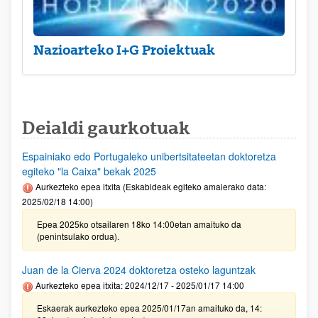
Nazioarteko I+G Proiektuak
Deialdi gaurkotuak
Espainiako edo Portugaleko unibertsitateetan doktoretza
egiteko "la Caixa" bekak 2025
Aurkezteko epea itxita (Eskabideak egiteko amaierako data:
2025/02/18 14:00)
Epea 2025ko otsailaren 18ko 14:00etan amaituko da
(penintsulako ordua).
Juan de la Cierva 2024 doktoretza osteko laguntzak
Aurkezteko epea itxita: 2024/12/17 - 2025/01/17 14:00
Eskaerak aurkezteko epea 2025/01/17an amaituko da, 14: