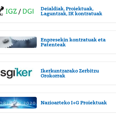
Deialdiak, Proiektuak,
Laguntzak, IK kontratuak
Enpresekin kontratuak eta
Patenteak
Ikerkuntzarako Zerbitzu
Orokorrak
Nazioarteko I+G Proiektuak