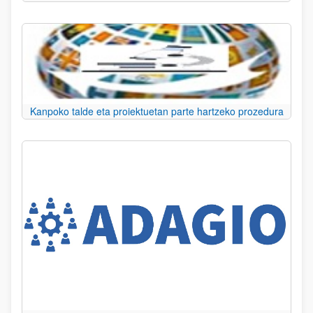
Kanpoko talde eta proiektuetan parte hartzeko prozedura