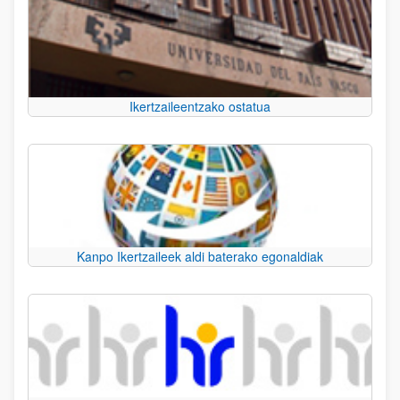
Ikertzaileentzako ostatua
Kanpo Ikertzaileek aldi baterako egonaldiak