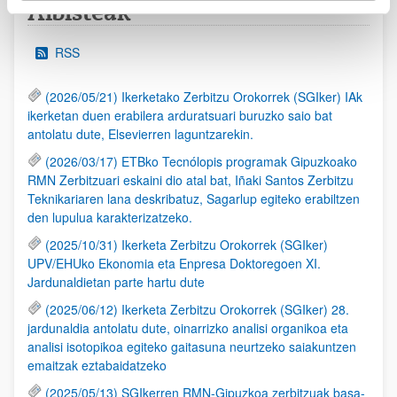
Albisteak
RSS
(2026/05/21) Ikerketako Zerbitzu Orokorrek (SGIker) IAk
ikerketan duen erabilera arduratsuari buruzko saio bat
antolatu dute, Elsevierren laguntzarekin.
(2026/03/17) ETBko Tecnólopis programak Gipuzkoako
RMN Zerbitzuari eskaini dio atal bat, Iñaki Santos Zerbitzu
Teknikariaren lana deskribatuz, Sagarlup egiteko erabiltzen
den lupulua karakterizatzeko.
(2025/10/31) Ikerketa Zerbitzu Orokorrek (SGIker)
UPV/EHUko Ekonomia eta Enpresa Doktoregoen XI.
Jardunaldietan parte hartu dute
(2025/06/12) Ikerketa Zerbitzu Orokorrek (SGIker) 28.
jardunaldia antolatu dute, oinarrizko analisi organikoa eta
analisi isotopikoa egiteko gaitasuna neurtzeko saiakuntzen
emaitzak eztabaidatzeko
(2025/05/13) SGIkerren RMN-Gipuzkoa zerbitzuak basa-