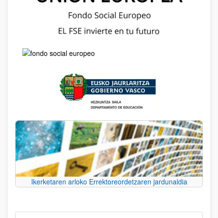
Ikerketaren arloko Errektoreordetzaren jardunaldia