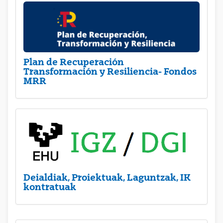
Plan de Recuperación
Transformación y Resiliencia- Fondos
MRR
Deialdiak, Proiektuak, Laguntzak, IK
kontratuak