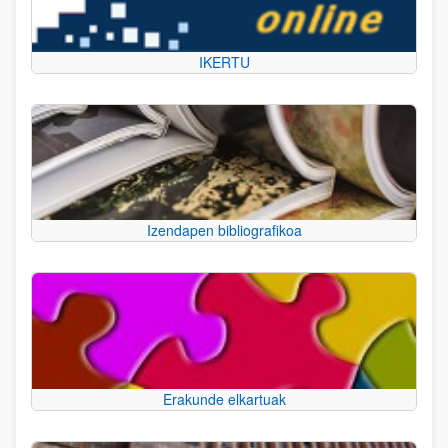
IKERTU
Izendapen bibliografikoa
Erakunde elkartuak