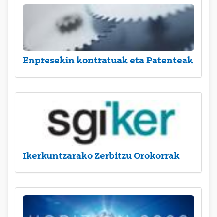
Enpresekin kontratuak eta Patenteak
Ikerkuntzarako Zerbitzu Orokorrak