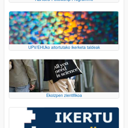
UPV/EHUko aitortutako ikerketa taldeak
Ekoizpen zientifikoa