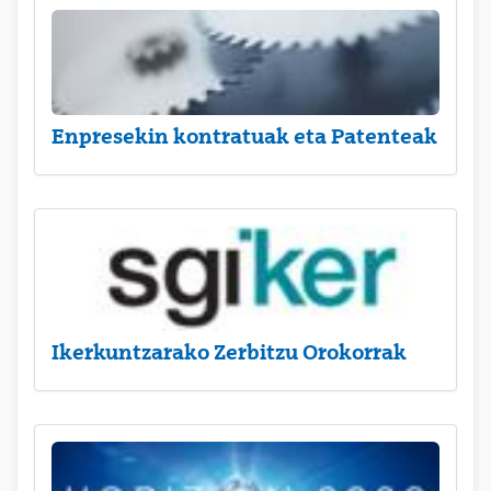
Enpresekin kontratuak eta Patenteak
Ikerkuntzarako Zerbitzu Orokorrak