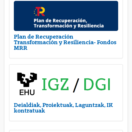
Plan de Recuperación
Transformación y Resiliencia- Fondos
MRR
Deialdiak, Proiektuak, Laguntzak, IK
kontratuak