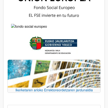
Ikerketaren arloko Errektoreordetzaren jardunaldia