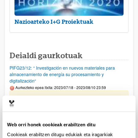
Nazioarteko I+G Proiektuak
Deialdi gaurkotuak
PIFG23/12: “ Investigación en nuevos materiales para
almacenamiento de energía su procesamiento y
digitalización“
Aurkezteko epea itxita: 2023/07/18 - 2023/08/10 23:59
Beka emateko proposamena argitaratu da(2023/09/12)
PIFG23/14: “ Hizkuntzaren Prozesamentua“
Aurkezteko epea itxita: 2023/07/20 - 2023/08/14 23:59
Web orri honek cookieak erabiltzen ditu
Beka emateko proposamena argitaratu da(2023/09/12)
Cookieak erabiltzen ditugu edukiak eta iragarkiak