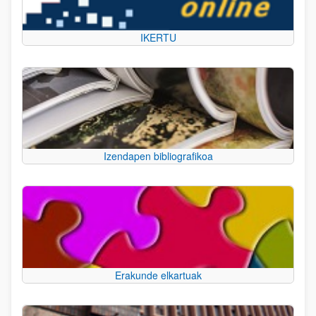
IKERTU
Izendapen bibliografikoa
Erakunde elkartuak