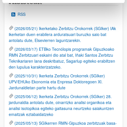
Albisteak
RSS
(2026/05/21) Ikerketako Zerbitzu Orokorrek (SGIker) IAk
ikerketan duen erabilera arduratsuari buruzko saio bat
antolatu dute, Elsevierren laguntzarekin.
(2026/03/17) ETBko Tecnólopis programak Gipuzkoako
RMN Zerbitzuari eskaini dio atal bat, Iñaki Santos Zerbitzu
Teknikariaren lana deskribatuz, Sagarlup egiteko erabiltzen
den lupulua karakterizatzeko.
(2025/10/31) Ikerketa Zerbitzu Orokorrek (SGIker)
UPV/EHUko Ekonomia eta Enpresa Doktoregoen XI.
Jardunaldietan parte hartu dute
(2025/06/12) Ikerketa Zerbitzu Orokorrek (SGIker) 28.
jardunaldia antolatu dute, oinarrizko analisi organikoa eta
analisi isotopikoa egiteko gaitasuna neurtzeko saiakuntzen
emaitzak eztabaidatzeko
(2025/05/13) SGIkerren RMN-Gipuzkoa zerbitzuak basa-