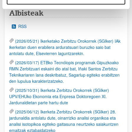
Albisteak
RSS
(2026/05/21) Ikerketako Zerbitzu Orokorrek (SGIker) IAk
ikerketan duen erabilera arduratsuari buruzko saio bat
antolatu dute, Elsevierren laguntzarekin.
(2026/03/17) ETBko Tecnólopis programak Gipuzkoako
RMN Zerbitzuari eskaini dio atal bat, Iñaki Santos Zerbitzu
Teknikariaren lana deskribatuz, Sagarlup egiteko erabiltzen
den lupulua karakterizatzeko.
(2025/10/31) Ikerketa Zerbitzu Orokorrek (SGIker)
UPV/EHUko Ekonomia eta Enpresa Doktoregoen XI.
Jardunaldietan parte hartu dute
(2025/06/12) Ikerketa Zerbitzu Orokorrek (SGIker) 28.
jardunaldia antolatu dute, oinarrizko analisi organikoa eta
analisi isotopikoa egiteko gaitasuna neurtzeko saiakuntzen
emaitzak eztabaidatzeko