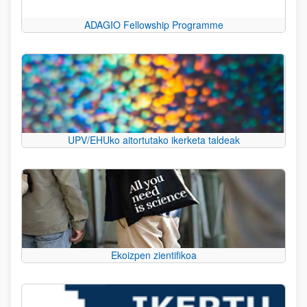
ADAGIO Fellowship Programme
UPV/EHUko aitortutako ikerketa taldeak
Ekoizpen zientifikoa