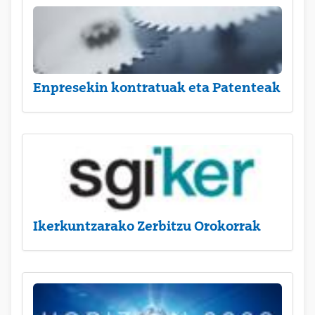
Enpresekin kontratuak eta Patenteak
Ikerkuntzarako Zerbitzu Orokorrak