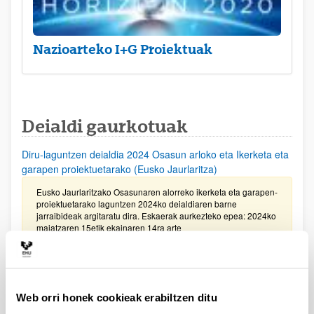
Nazioarteko I+G Proiektuak
Deialdi gaurkotuak
Diru-laguntzen deialdia 2024 Osasun arloko eta Ikerketa eta
garapen proiektuetarako (Eusko Jaurlaritza)
Eusko Jaurlaritzako Osasunaren alorreko ikerketa eta garapen-
proiektuetarako laguntzen 2024ko deialdiaren barne
jarraibideak argitaratu dira. Eskaerak aurkezteko epea: 2024ko
maiatzaren 15etik ekainaren 14ra arte
Gipuzkoako Zientzia, Teknologia eta Berrikuntza Sarea
bultzatzeko Programaren laguntzak 2024
Web orri honek cookieak erabiltzen ditu
Eskaerak aurkezteko epea 2024ko ekainaren 7an bukatuko da,