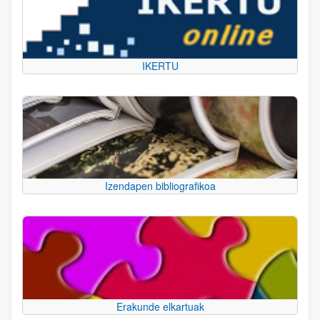
IKERTU
Izendapen bibliografikoa
Erakunde elkartuak