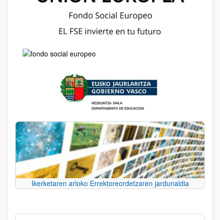
Ikerketaren arloko Errektoreordetzaren jardunaldia