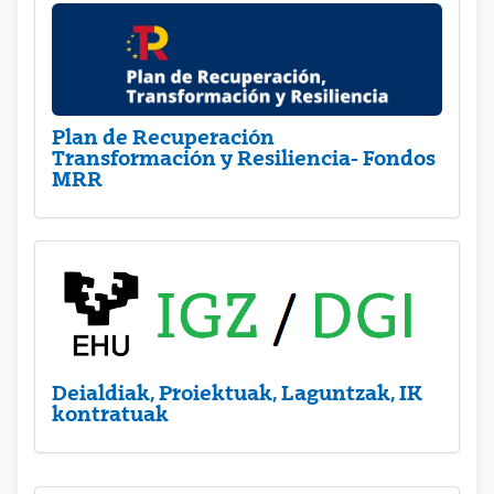
Plan de Recuperación
Transformación y Resiliencia- Fondos
MRR
Deialdiak, Proiektuak, Laguntzak, IK
kontratuak