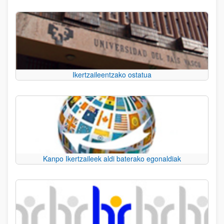
Ikertzaileentzako ostatua
Kanpo Ikertzaileek aldi baterako egonaldiak