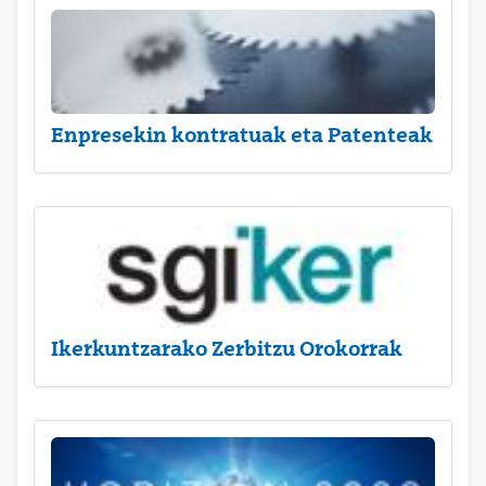
Enpresekin kontratuak eta Patenteak
Ikerkuntzarako Zerbitzu Orokorrak