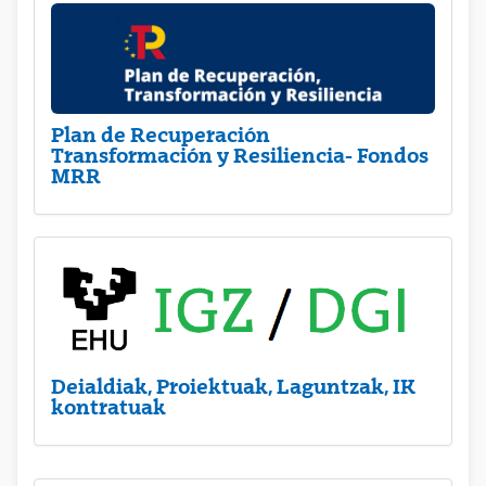
Plan de Recuperación
Transformación y Resiliencia- Fondos
MRR
Deialdiak, Proiektuak, Laguntzak, IK
kontratuak