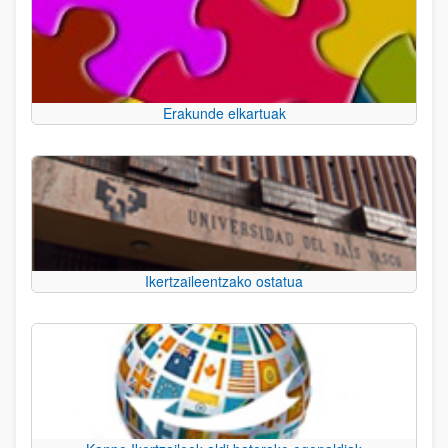
Erakunde elkartuak
Ikertzaileentzako ostatua