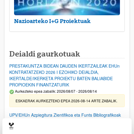
Nazioarteko I+G Proiektuak
Deialdi gaurkotuak
PRESTAKUNTZA BIDEAN DAUDEN IKERTZAILEAK EHUn
KONTRATATZEKO 2026 I EZOHIKO DEIALDIA,
IKERTALDE/IKERKETA PROIEKTU BATEN BALIABIDE
PROPIOEKIN FINANTZATURIK
Aurkezteko epea zabalik: 2026/08/07 - 2026/08/14
ESKAERAK AURKEZTEKO EPEA 2026-08-14 ARTE ZABALIK.
UPV/EHUn Azpiegitura Zientifikoa eta Funts Bibliografikoak
erosi eta berritzeko laguntzak 2026
Izapide irekia