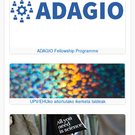
ADAGIO Fellowship Programme
UPV/EHUko aitortutako ikerketa taldeak