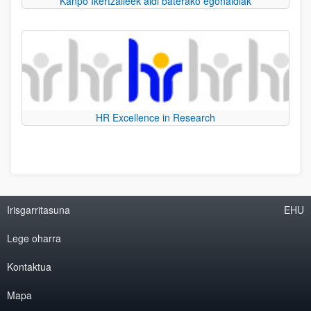
Kanpo Ikertzaileek aldi baterako egonaldiak
HR Excellence in Research
Irisgarritasuna
EHU
Lege oharra
Kontaktua
Mapa