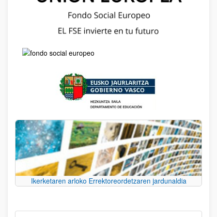
Ikerketaren arloko Errektoreordetzaren jardunaldia