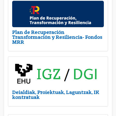
Plan de Recuperación
Transformación y Resiliencia- Fondos
MRR
Deialdiak, Proiektuak, Laguntzak, IK
kontratuak