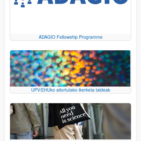
ADAGIO Fellowship Programme
UPV/EHUko aitortutako ikerketa taldeak