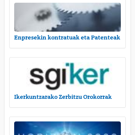
Enpresekin kontratuak eta Patenteak
Ikerkuntzarako Zerbitzu Orokorrak