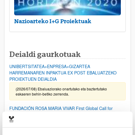
Nazioarteko I+G Proiektuak
Deialdi gaurkotuak
UNIBERTSITATEA+ENPRESA+GIZARTEA
HARREMANAREN INPAKTUA EX POST EBALUATZEKO
PROIEKTUEN DEIALDIA
(2026/07/08) Ebaluaziorako onartutako eta baztertutako
eskaeren behin-betiko zerrenda.
FUNDACIÓN ROSA MARIA VIVAR First Global Call for
Alzheimer´s Cure-Focused Research
Aurkezteko epea zabalik (Eskabideak egiteko amaierako data:
2026/09/30)