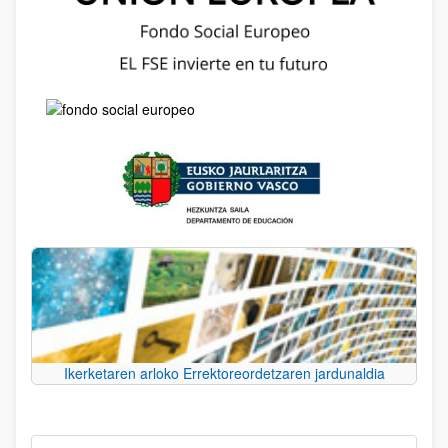
Ikerketaren arloko Errektoreordetzaren jardunaldia