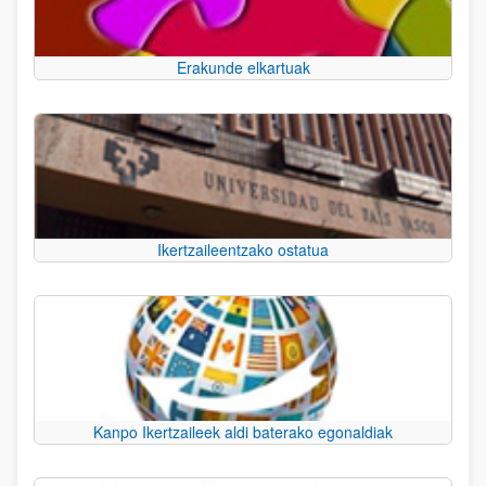
Erakunde elkartuak
Ikertzaileentzako ostatua
Kanpo Ikertzaileek aldi baterako egonaldiak