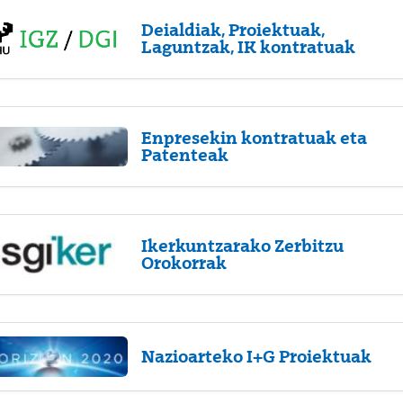
Deialdiak, Proiektuak,
Laguntzak, IK kontratuak
Enpresekin kontratuak eta
Patenteak
Ikerkuntzarako Zerbitzu
Orokorrak
Nazioarteko I+G Proiektuak