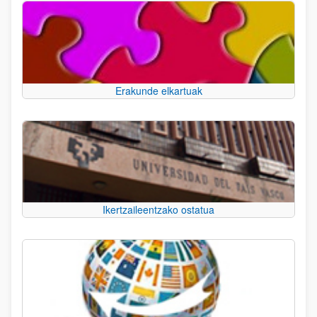
Erakunde elkartuak
Ikertzaileentzako ostatua