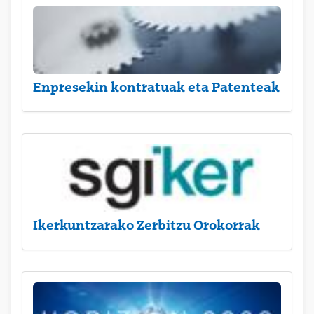
Enpresekin kontratuak eta Patenteak
Ikerkuntzarako Zerbitzu Orokorrak