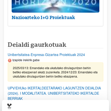
Nazioarteko I+G Proiektuak
Deialdi gaurkotuak
Unibertsitatea-Enpresa-Gizartea Proiektuak 2024
Izapide irekirik gabe
2025/03/13: Emandako eta ukatutako dirulaguntzen behin
betiko ebazpenari akatz zuzenketa. 2024/12/23: Emandako eta
ukatutako dirulaguntzen behin betiko ebazpena.
UPV/EHUko IKERTALDEETARAKO LAGUNTZEN DEIALDIA
(2024). I MODALITATEA. UNIBERTSITATEKO IKERTALDE
BERRIAK
2025/02/20. Emandako eta ukatutako laguntzen behin-betiko
ebazpena.