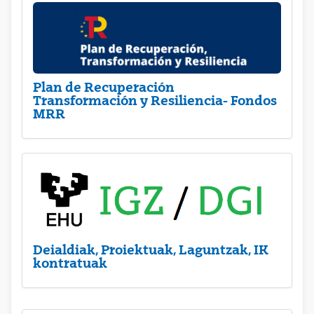
Plan de Recuperación
Transformación y Resiliencia- Fondos
MRR
Deialdiak, Proiektuak, Laguntzak, IK
kontratuak