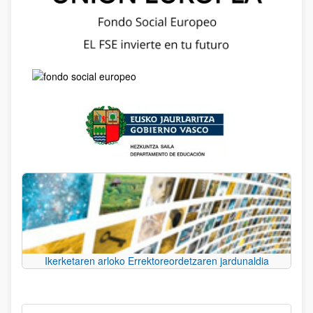
Ikerketaren arloko Errektoreordetzaren jardunaldia