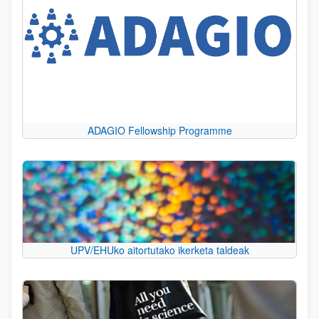
ADAGIO Fellowship Programme
UPV/EHUko aitortutako ikerketa taldeak