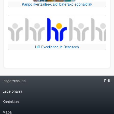
Kanpo Ikertzaileek aldi baterako egonaldiak
HR Excellence in Research
Irisgarritasuna
EHU
Lege oharra
Kontaktua
Mapa